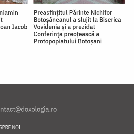
eniamin
Preasfințitul Părinte Nichifor
it
Botoșăneanul a slujit la Biserica
 Ioan Iacob
Vovidenia și a prezidat
Conferința preoțească a
Protopopiatului Botoșani
SPRE NOI