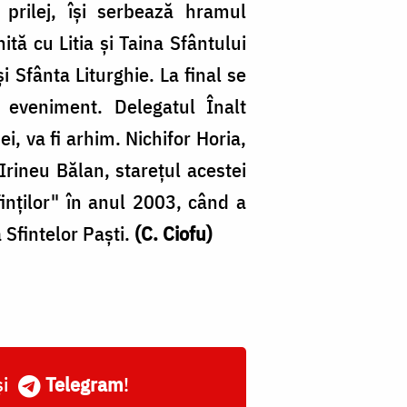
 prilej, îşi serbează hramul
tă cu Litia şi Taina Sfântului
 Sfânta Liturghie. La final se
t eveniment. Delegatul Înalt
i, va fi arhim. Nichifor Horia,
Irineu Bălan, stareţul acestei
nţilor" în anul 2003, când a
a Sfintelor Paşti.
(C. Ciofu)
și
Telegram
!