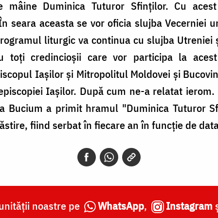
e mâine Duminica Tuturor Sfinţilor. Cu acest
n seara aceasta se vor oficia slujba Vecerniei uni
ogramul liturgic va continua cu slujba Utreniei şi
toţi credincioşii care vor participa la aces
iscopul Iaşilor şi Mitropolitul Moldovei şi Bucovine
episcopiei Iaşilor. După cum ne-a relatat ierom. 
a Bucium a primit hramul "Duminica Tuturor Sfi
stire, fiind serbat în fiecare an în funcţie de dat
nității noastre pe
WhatsApp
,
Instagram