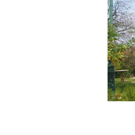
Hramul
Mănăstirii
Bucium