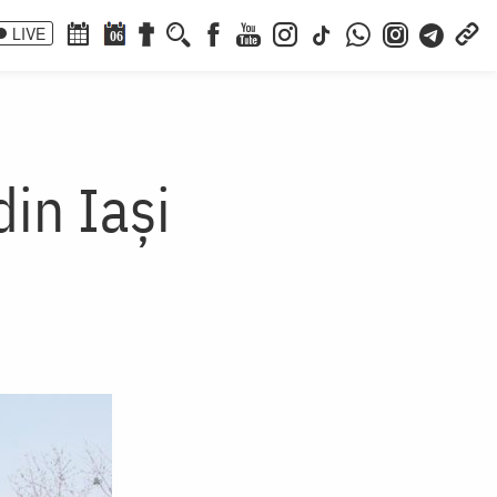
LIVE
06
in Iaşi