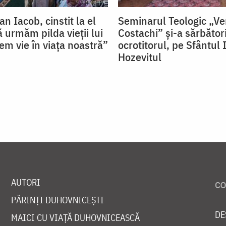
an Iacob, cinstit la el
Seminarul Teologic „V
 urmăm pilda vieții lui
Costachi” și-a sărbător
cem vie în viața noastră”
ocrotitorul, pe Sfântul
Hozevitul
AUTORI
PĂRINȚI DUHOVNICEȘTI
DE
MAICI CU VIAȚĂ DUHOVNICEASCĂ