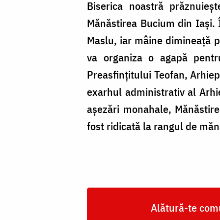
din
Biserica noastră prăznuieşt
Iaşi
Mănăstirea Bucium din Iaşi. Î
Maslu, iar mâine dimineaţă pr
va organiza o agapă pentru 
Preasfinţitului Teofan, Arhiep
exarhul administrativ al Arhi
aşezări monahale, Mănăstire
fost ridicată la rangul de mănă
Alătură-te comu