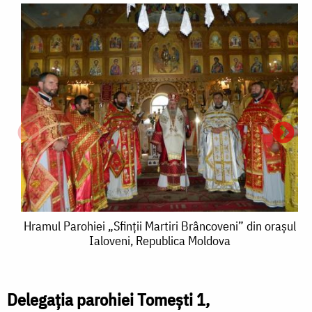
Hramul
Hramul Parohiei „Sfinții Martiri Brâncoveni” din orașul
Ialoveni, Republica Moldova
Parohiei
„Sfinții
Martiri
Delegația parohiei Tomești 1,