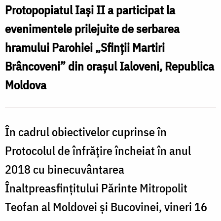
P
Brâncoveni”
Protopopiatul Iași II a participat la
„
din
evenimentele prilejuite de serbarea
M
orașul
hramului Parohiei „Sfinții Martiri
Ialoveni,
Brâncoveni” din orașul Ialoveni, Republica
d
Republica
Moldova
o
Moldova
I
În cadrul obiectivelor cuprinse în
Protocolul de înfrățire încheiat în anul
2018 cu binecuvântarea
Înaltpreasfințitului Părinte Mitropolit
Teofan al Moldovei și Bucovinei, vineri 16