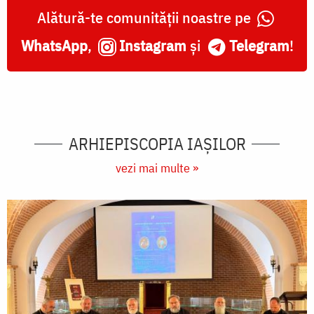
Alătură-te comunității noastre pe
WhatsApp
,
Instagram
și
Telegram
!
ARHIEPISCOPIA IAŞILOR
vezi mai multe »