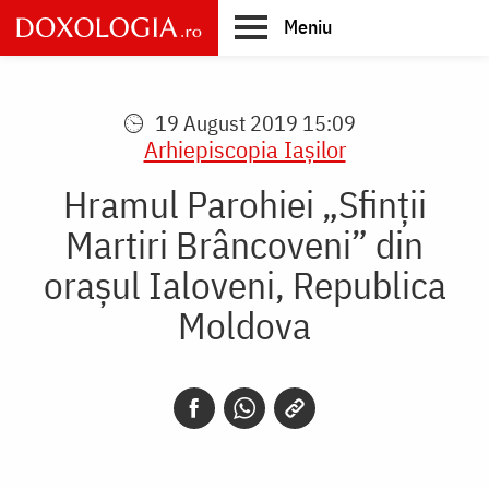
Skip
Meniu
to
main
Main
content
navigation
19 August 2019 15:09
Arhiepiscopia Iaşilor
Hramul Parohiei „Sfinții
Martiri Brâncoveni” din
orașul Ialoveni, Republica
Moldova