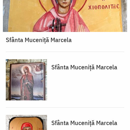
Sfânta Muceniță Marcela
Sfânta Muceniță Marcela
Sfânta Muceniță Marcela