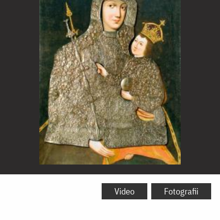
Icoana
Maicii
Video
Fotografii
Domnului