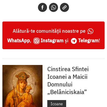
„Belâniciskaia”
Alătură-te comunității noastre pe
WhatsApp
,
Instagram
și
Telegram
!
Cinstirea Sfintei
Icoanei a Maicii
Domnului
„Belâniciskaia”
Icoane