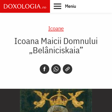
Skip
Meniu
to
main
Main
content
navigation
Icoane
Icoana Maicii Domnului
„Belâniciskaia”