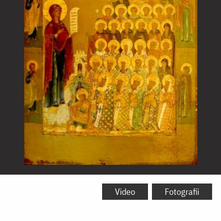
Icoana
Maicii
Video
Fotografii
Domnului