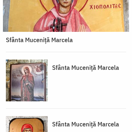
Sfânta Muceniță Marcela
Sfânta Muceniță Marcela
Sfânta Muceniță Marcela