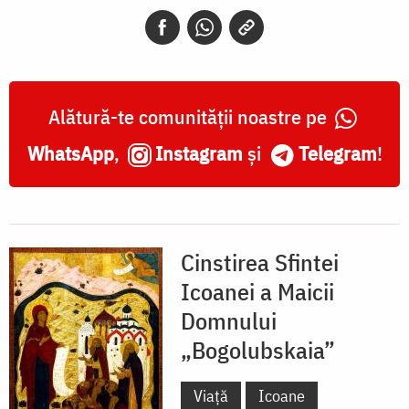
„Bogolubskaia”
Alătură-te comunității noastre pe
WhatsApp
,
Instagram
și
Telegram
!
Cinstirea Sfintei
Icoanei a Maicii
Domnului
„Bogolubskaia”
Viață
Icoane