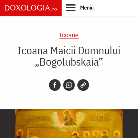
Skip
Meniu
to
main
Main
content
navigation
Icoane
Icoana Maicii Domnului
„Bogolubskaia”