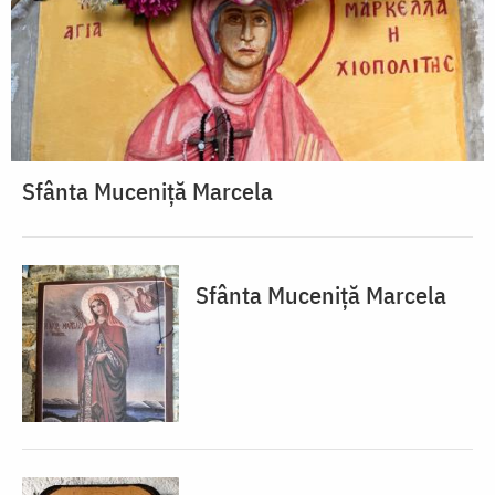
Sfânta Muceniță Marcela
Sfânta Muceniță Marcela