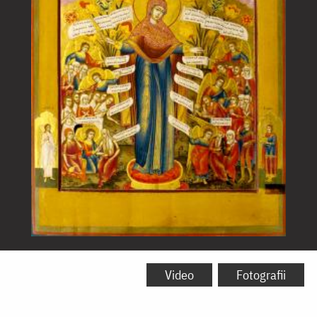
Icoana
Maicii
Video
Fotografii
Domnului