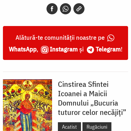
„Bucuria
tuturor
celor
necăjiți”
Alătură-te comunității noastre pe
WhatsApp
,
Instagram
și
Telegram
!
Cinstirea Sfintei
Icoanei a Maicii
Domnului „Bucuria
tuturor celor necăjiți”
Acatist
Rugăciuni