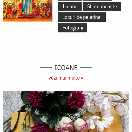
Icoane
Sfinte moaște
Locuri de pelerinaj
Fotografii
ICOANE
vezi mai multe »