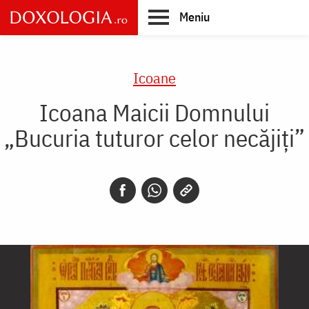
Skip
Meniu
to
main
Main
content
navigation
Icoane
Icoana Maicii Domnului
„Bucuria tuturor celor necăjiți”