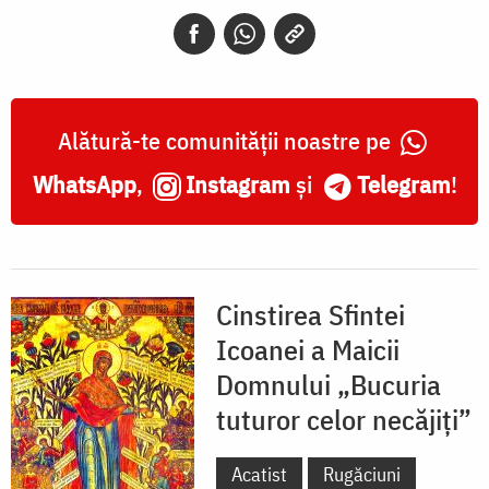
„Bucuria
tuturor
celor
necăjiți”
Alătură-te comunității noastre pe
WhatsApp
,
Instagram
și
Telegram
!
Cinstirea Sfintei
Icoanei a Maicii
Domnului „Bucuria
tuturor celor necăjiți”
Acatist
Rugăciuni