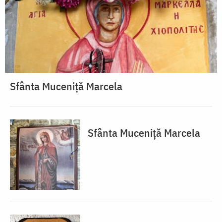
Sfânta Muceniță Marcela
Sfânta Muceniță Marcela