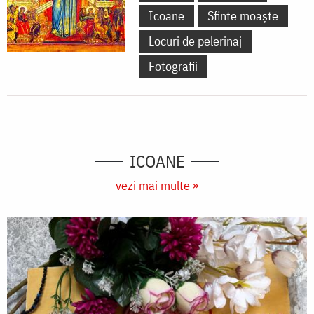
Icoane
Sfinte moaște
Locuri de pelerinaj
Fotografii
ICOANE
vezi mai multe »