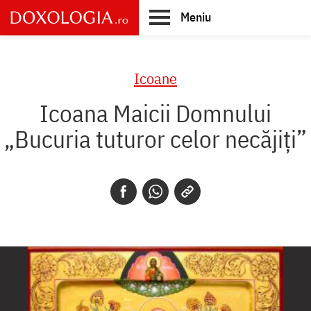
Skip
Meniu
to
main
Main
content
navigation
Icoane
Icoana Maicii Domnului
„Bucuria tuturor celor necăjiți”