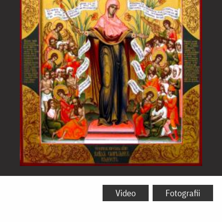
Icoana
Maicii
Video
Fotografii
Domnului