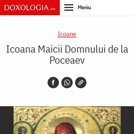
Skip
Meniu
to
main
Main
content
navigation
Icoane
Icoana Maicii Domnului de la
Poceaev