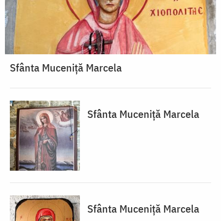
Sfânta Muceniță Marcela
Sfânta Muceniță Marcela
Sfânta Muceniță Marcela