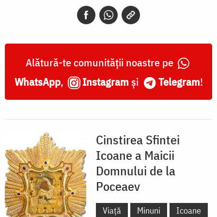
de
la
Poceaev
Alătură-te comunității noastre pe
WhatsApp
,
Instagram
și
Telegram
!
Cinstirea Sfintei
Icoane a Maicii
Domnului de la
Poceaev
Viață
Minuni
Icoane