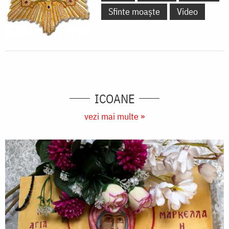
Sfinte moaște
Video
ICOANE
vezi mai multe »