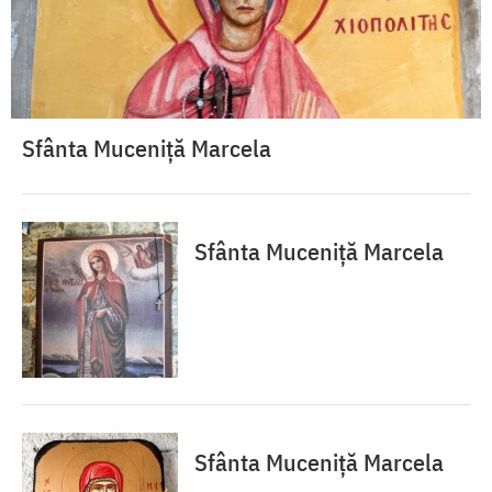
Sfânta Muceniță Marcela
Sfânta Muceniță Marcela
Sfânta Muceniță Marcela