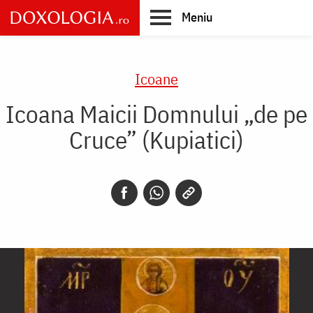
Skip
Meniu
to
main
Main
content
navigation
Icoane
Icoana Maicii Domnului „de pe
Cruce” (Kupiatici)