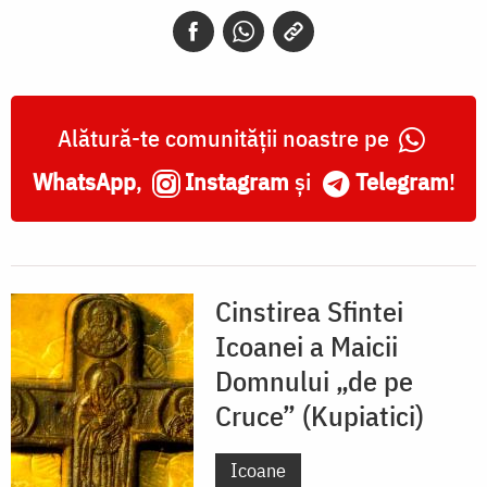
„de
pe
Cruce”
(Kupiatici)
Alătură-te comunității noastre pe
WhatsApp
,
Instagram
și
Telegram
!
Cinstirea Sfintei
Icoanei a Maicii
Domnului „de pe
Cruce” (Kupiatici)
Icoane