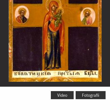
Icoana
Maicii
Video
Fotografii
Domnului