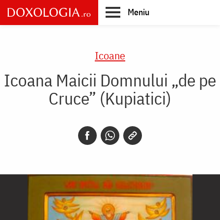
Skip
Meniu
to
main
Main
content
navigation
Icoane
Icoana Maicii Domnului „de pe
Cruce” (Kupiatici)