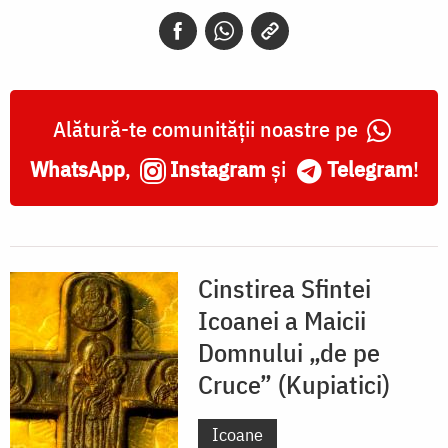
„de
pe
Cruce”
(Kupiatici)
Alătură-te comunității noastre pe
WhatsApp
,
Instagram
și
Telegram
!
Cinstirea Sfintei
Icoanei a Maicii
Domnului „de pe
Cruce” (Kupiatici)
Icoane