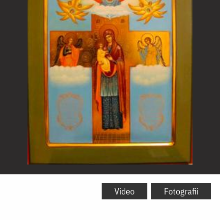
Icoana
Maicii
Video
Fotografii
Domnului