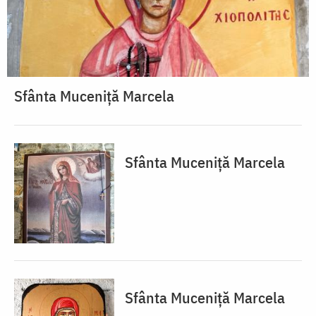
Sfânta Muceniță Marcela
Sfânta Muceniță Marcela
Sfânta Muceniță Marcela