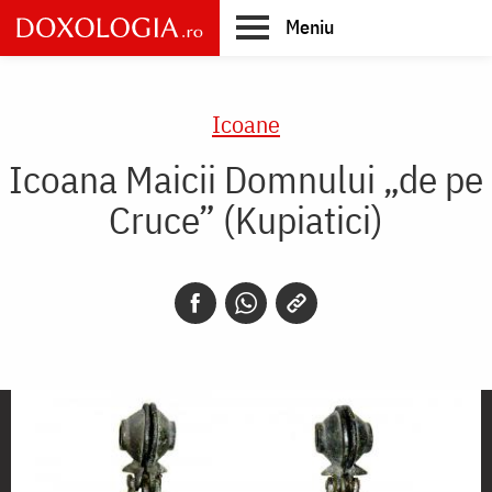
Skip
Meniu
to
main
Main
content
navigation
Icoane
Icoana Maicii Domnului „de pe
Cruce” (Kupiatici)