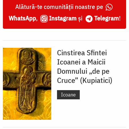
(Kupiatici)
Alătură-te comunității noastre pe
WhatsApp
,
Instagram
și
Telegram
!
Cinstirea Sfintei
Icoanei a Maicii
Domnului „de pe
Cruce” (Kupiatici)
Icoane