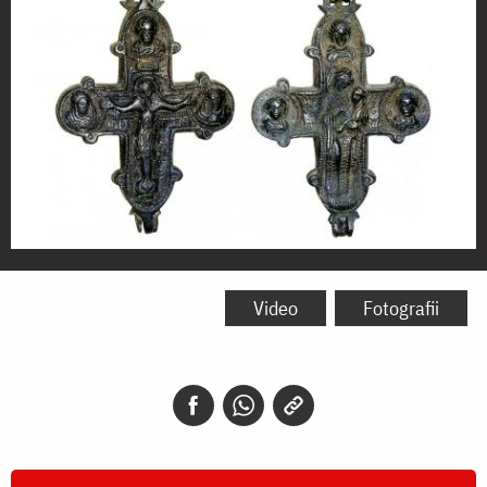
Icoana
Maicii
Video
Fotografii
Domnului
„de
pe
Cruce”