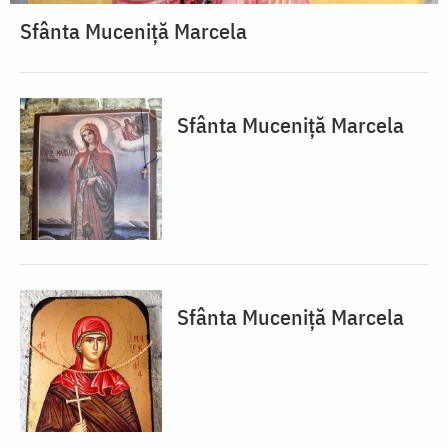
Sfânta Muceniță Marcela
Sfânta Muceniță Marcela
Sfânta Muceniță Marcela