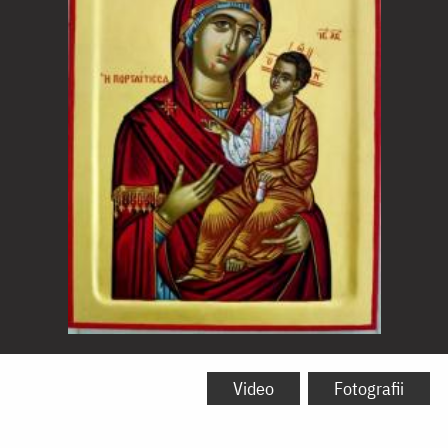
Icoana
Maicii
Video
Fotografii
Domnului