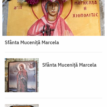
Sfânta Muceniță Marcela
Sfânta Muceniță Marcela