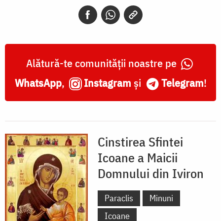
din
Iviron
Alătură-te comunității noastre pe
WhatsApp
,
Instagram
și
Telegram
!
Cinstirea Sfintei
Icoane a Maicii
Domnului din Iviron
Paraclis
Minuni
Icoane