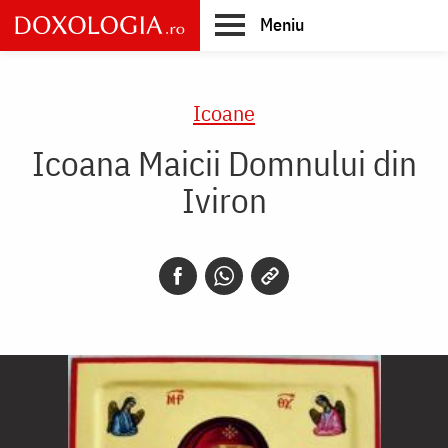
Skip
Meniu
to
main
Main
content
navigation
Icoane
Icoana Maicii Domnului din
Iviron