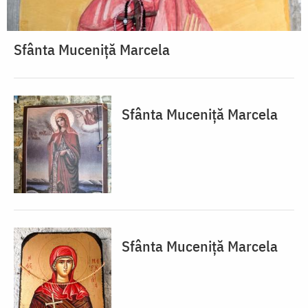
Sfânta Muceniță Marcela
Sfânta Muceniță Marcela
Sfânta Muceniță Marcela