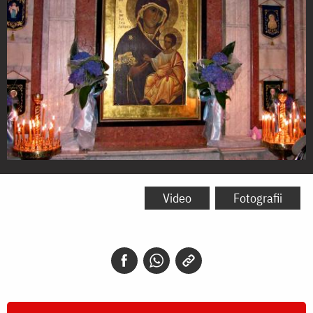
Icoana
Maicii
Video
Fotografii
Domnului
din
Iviron