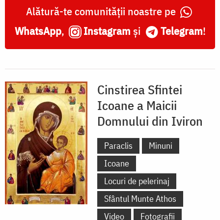
Alătură-te comunității noastre pe
WhatsApp
,
Instagram
și
Telegram
!
Cinstirea Sfintei
Icoane a Maicii
Domnului din Iviron
Paraclis
Minuni
Icoane
Locuri de pelerinaj
Sfântul Munte Athos
Video
Fotografii