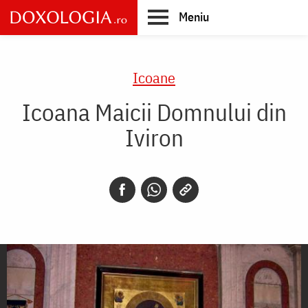
Skip
Meniu
to
main
Main
content
navigation
Icoane
Icoana Maicii Domnului din
Iviron