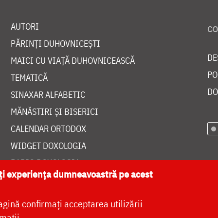
AUTORI
PĂRINȚI DUHOVNICEȘTI
DE
MAICI CU VIAȚĂ DUHOVNICEASCĂ
PO
TEMATICĂ
DO
SINAXAR ALFABETIC
MĂNĂSTIRI ȘI BISERICI
CALENDAR ORTODOX
WIDGET DOXOLOGIA
RADIO DOXOLOGIA
ăți experiența dumneavoastră pe acest
agină confirmați acceptarea utilizării
mații