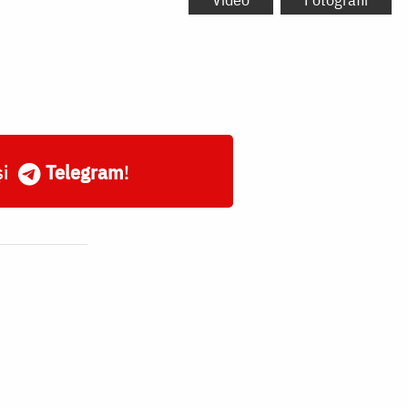
și
Telegram
!