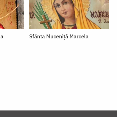
la
Sfânta Muceniță Marcela