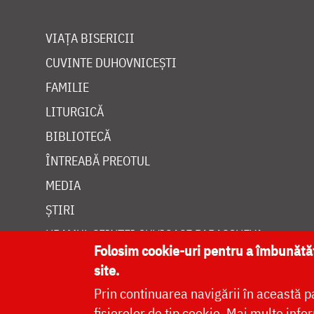
VIAȚA BISERICII
CUVINTE DUHOVNICEȘTI
FAMILIE
LITURGICĂ
BIBLIOTECĂ
ÎNTREABĂ PREOTUL
MEDIA
ȘTIRI
HRAMUL SFINTEI CUVIOASE PARASCHEVA
Folosim cookie-uri pentru a îmbunăt
site.
Prin continuarea navigării în această p
fișierelor de tip cookie.
Mai multe infor