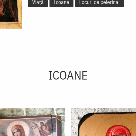
Viață
Icoane
Locuri de pelerinaj
ICOANE