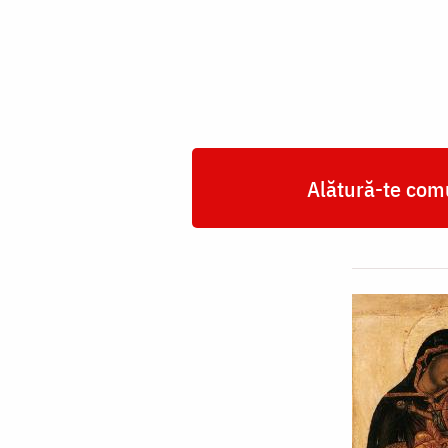
Domnului
din
Smolensk
„Dulcea
sărutare”
Alătură-te comu