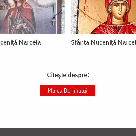
ceniță Marcela
Sfânta Muceniță Marce
Citește despre:
Maica Domnului