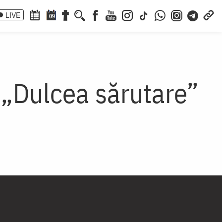
LIVE
09
„Dulcea sărutare”