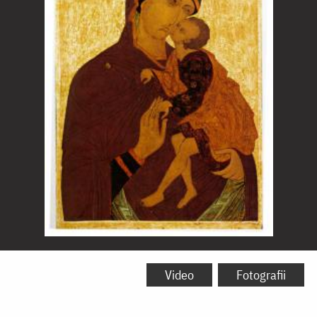
Icoana
Maicii
Video
Fotografii
Domnului