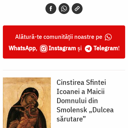
din
Smolensk
„Dulcea
sărutare”
Alătură-te comunității noastre pe
WhatsApp
,
Instagram
și
Telegram
!
Cinstirea Sfintei
Icoanei a Maicii
Domnului din
Smolensk „Dulcea
sărutare”