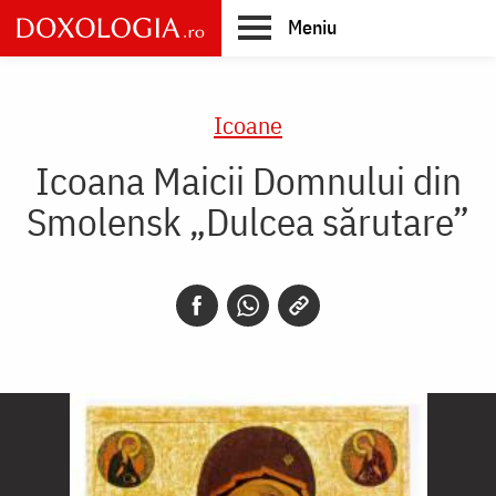
Skip
Meniu
to
main
Main
content
navigation
Icoane
Icoana Maicii Domnului din
Smolensk „Dulcea sărutare”