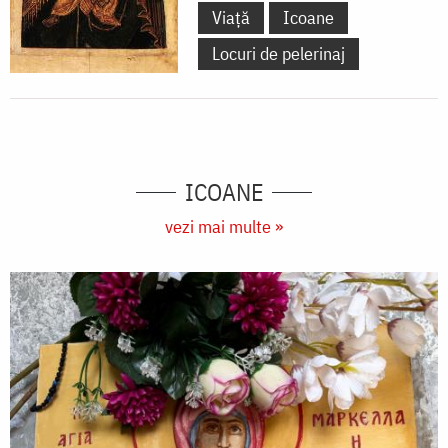
Viață
Icoane
Locuri de pelerinaj
ICOANE
vezi mai multe »