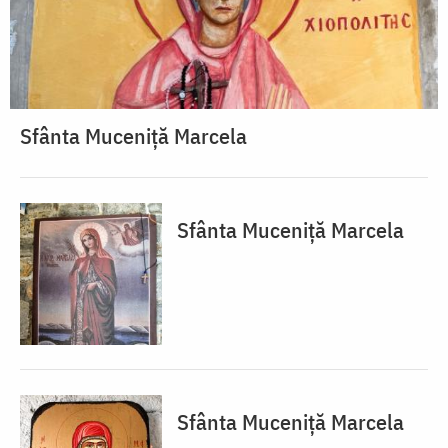
Sfânta Muceniță Marcela
Sfânta Muceniță Marcela
Sfânta Muceniță Marcela