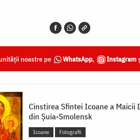
nității noastre pe
WhatsApp
,
Instagram
Cinstirea Sfintei Icoane a Maicii
din Șuia-Smolensk
Icoane
Fotografii