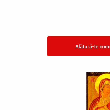
Domnului
din
Șuia-
Smolensk
Alătură-te comu