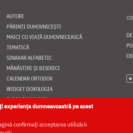
AUTORI
PĂRINȚI DUHOVNICEȘTI
DE
MAICI CU VIAȚĂ DUHOVNICEASCĂ
PO
TEMATICĂ
DO
SINAXAR ALFABETIC
MĂNĂSTIRI ȘI BISERICI
CALENDAR ORTODOX
WIDGET DOXOLOGIA
RADIO DOXOLOGIA
ăți experiența dumneavoastră pe acest
agină confirmați acceptarea utilizării
mații