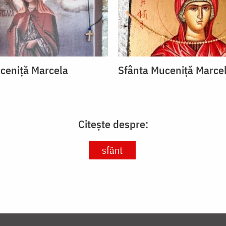
ceniță Marcela
Sfânta Muceniță Marce
Citește despre:
sfânt