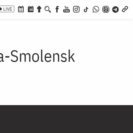
LIVE
08
ia-Smolensk