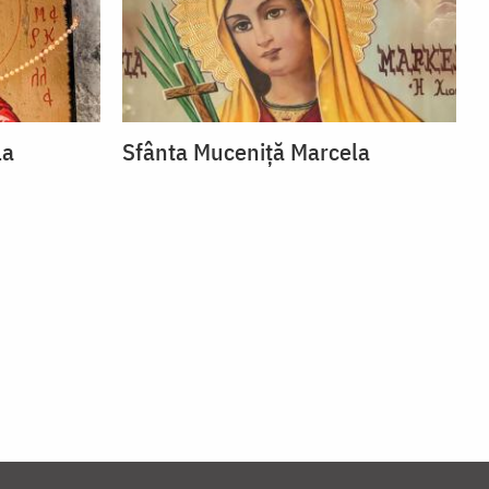
la
Sfânta Muceniță Marcela