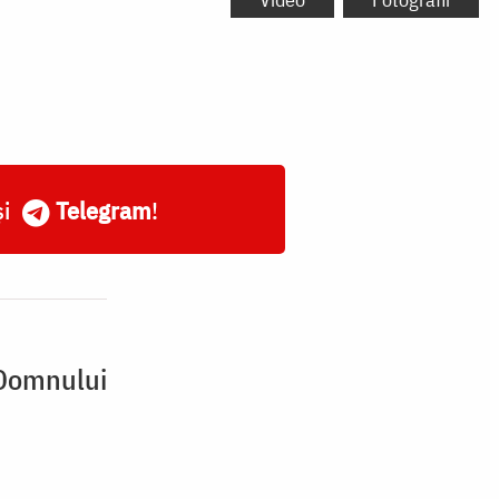
și
Telegram
!
 Domnului