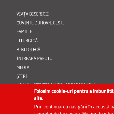
VIAȚA BISERICII
CUVINTE DUHOVNICEȘTI
FAMILIE
LITURGICĂ
BIBLIOTECĂ
ÎNTREABĂ PREOTUL
MEDIA
ȘTIRI
HRAMUL SFINTEI CUVIOASE PARASCHEVA
Folosim cookie-uri pentru a îmbunăt
site.
Prin continuarea navigării în această p
fișierelor de tip cookie.
Mai multe infor