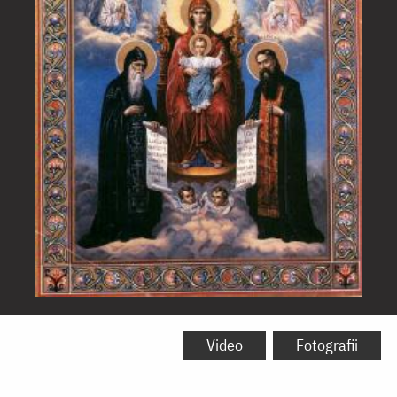
Icoana
Maicii
Video
Fotografii
Domnului