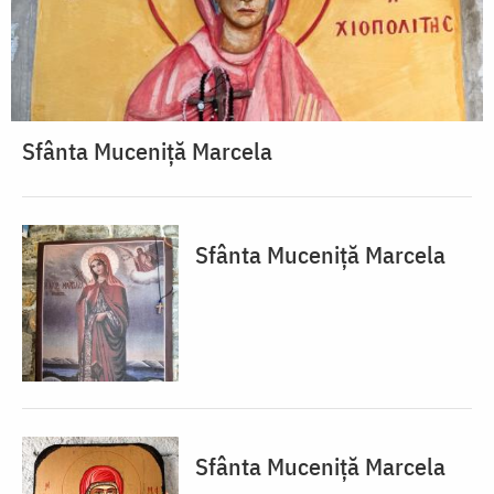
Sfânta Muceniță Marcela
Sfânta Muceniță Marcela
Sfânta Muceniță Marcela