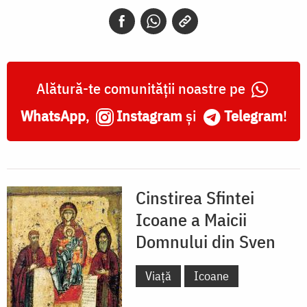
din
Sven
Alătură-te comunității noastre pe
WhatsApp
,
Instagram
și
Telegram
!
Cinstirea Sfintei
Icoane a Maicii
Domnului din Sven
Viață
Icoane