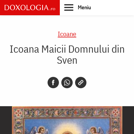
Skip
Meniu
to
main
Main
content
navigation
Icoane
Icoana Maicii Domnului din
Sven