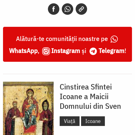
din
Sven
Alătură-te comunității noastre pe
WhatsApp
,
Instagram
și
Telegram
!
Cinstirea Sfintei
Icoane a Maicii
Domnului din Sven
Viață
Icoane