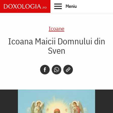
Skip
Meniu
to
main
Main
content
navigation
Icoane
Icoana Maicii Domnului din
Sven