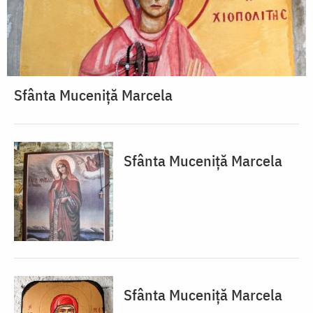
Sfânta Muceniță Marcela
Sfânta Muceniță Marcela
Sfânta Muceniță Marcela