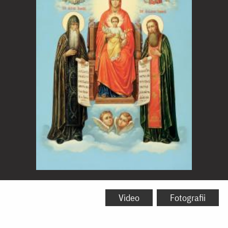
Icoana
Maicii
Video
Fotografii
Domnului