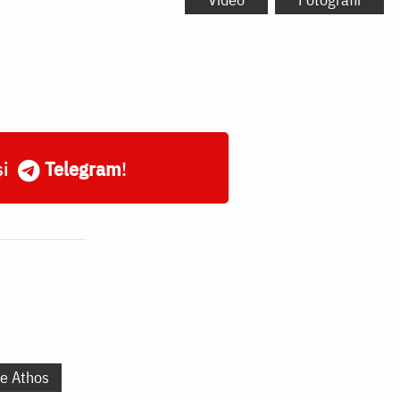
și
Telegram
!
te Athos