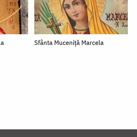
la
Sfânta Muceniță Marcela