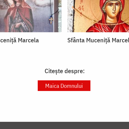
ceniță Marcela
Sfânta Muceniță Marce
Citește despre:
Maica Domnului