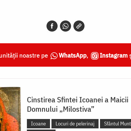
nității noastre pe
WhatsApp
,
Instagram
Cinstirea Sfintei Icoanei a Maicii
Domnului „Milostiva”
Icoane
Locuri de pelerinaj
Sfântul Mun