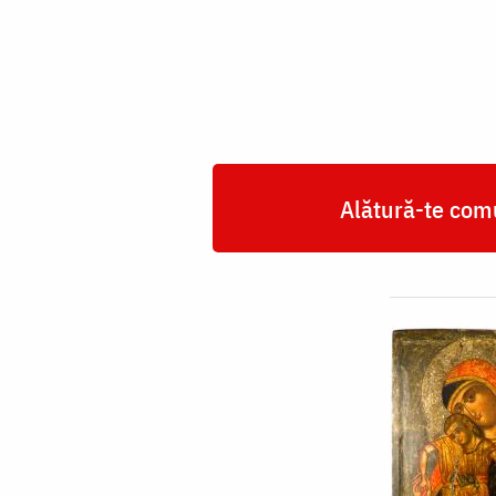
Domnului
„Milostiva”
Alătură-te comu