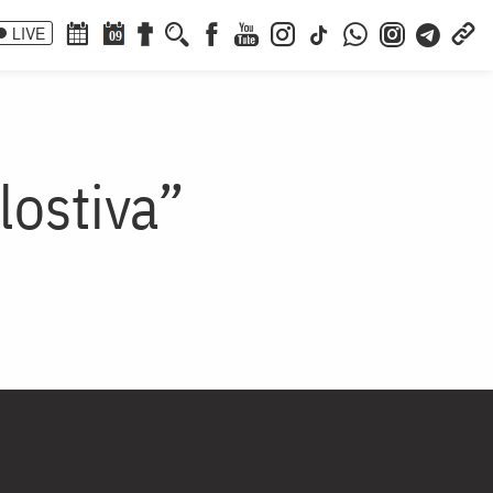
LIVE
09
lostiva”