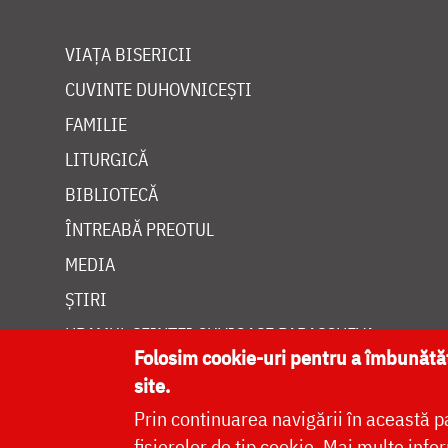
VIAȚA BISERICII
CUVINTE DUHOVNICEȘTI
FAMILIE
LITURGICĂ
BIBLIOTECĂ
ÎNTREABĂ PREOTUL
MEDIA
ȘTIRI
HRAMUL SFINTEI CUVIOASE PARASCHEVA
Folosim cookie-uri pentru a îmbunăt
site.
Prin continuarea navigării în această p
fișierelor de tip cookie.
Mai multe infor