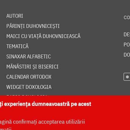
AUTORI
PĂRINȚI DUHOVNICEȘTI
DE
MAICI CU VIAȚĂ DUHOVNICEASCĂ
PO
TEMATICĂ
DO
SINAXAR ALFABETIC
MĂNĂSTIRI ȘI BISERICI
CALENDAR ORTODOX
WIDGET DOXOLOGIA
RADIO DOXOLOGIA
ăți experiența dumneavoastră pe acest
agină confirmați acceptarea utilizării
mații