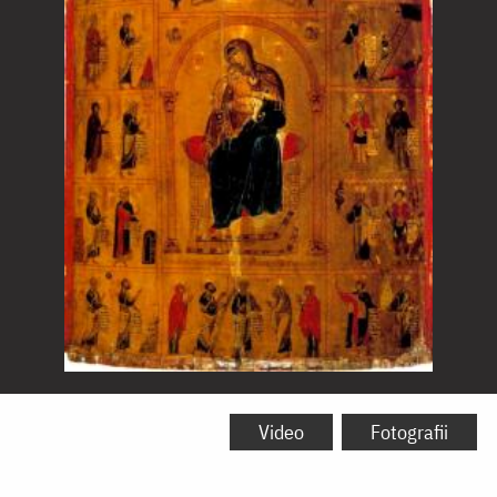
Icoana
Maicii
Video
Fotografii
Domnului