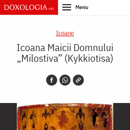
Skip
Meniu
to
main
Main
content
navigation
Icoane
Icoana Maicii Domnului
„Milostiva” (Kykkiotisa)