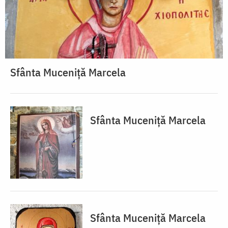
Sfânta Muceniță Marcela
Sfânta Muceniță Marcela
Sfânta Muceniță Marcela