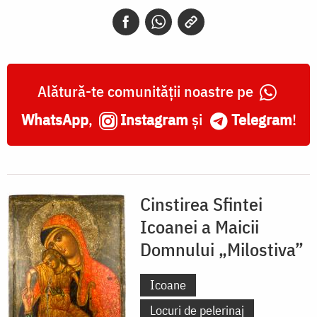
„Milostiva”
Alătură-te comunității noastre pe
WhatsApp
,
Instagram
și
Telegram
!
Cinstirea Sfintei
Icoanei a Maicii
Domnului „Milostiva”
Icoane
Locuri de pelerinaj