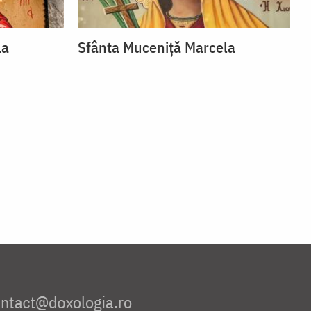
la
Sfânta Muceniță Marcela