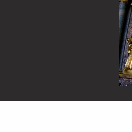
Icoana
Maicii
Domnului
„Ostrobramsk