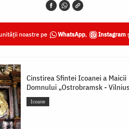
nității noastre pe
WhatsApp
,
Instagram
Cinstirea Sfintei Icoanei a Maicii
Domnului „Ostrobramsk - Vilniu
Icoane