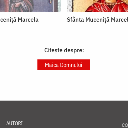
ceniță Marcela
Sfânta Muceniță Marce
Citește despre:
Maica Domnului
AUTORI