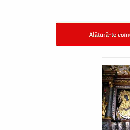
-
Vilnius”
Alătură-te comu