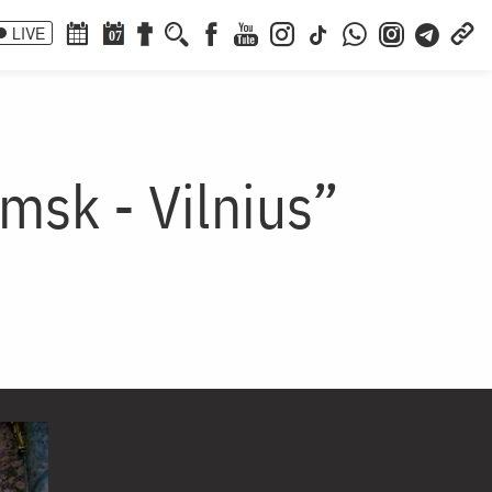
LIVE
07
msk - Vilnius”