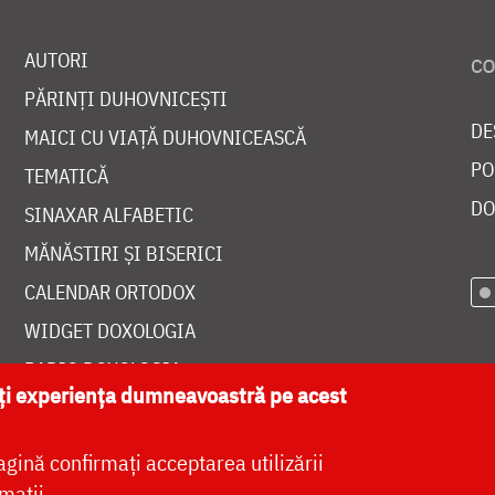
AUTORI
PĂRINȚI DUHOVNICEȘTI
DE
MAICI CU VIAȚĂ DUHOVNICEASCĂ
PO
TEMATICĂ
DO
SINAXAR ALFABETIC
MĂNĂSTIRI ȘI BISERICI
CALENDAR ORTODOX
WIDGET DOXOLOGIA
RADIO DOXOLOGIA
ăți experiența dumneavoastră pe acest
agină confirmați acceptarea utilizării
mații