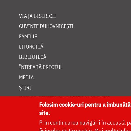
VIAȚA BISERICII
CUVINTE DUHOVNICEȘTI
FAMILIE
LITURGICĂ
BIBLIOTECĂ
ÎNTREABĂ PREOTUL
MEDIA
ȘTIRI
HRAMUL SFINTEI CUVIOASE PARASCHEVA
Folosim cookie-uri pentru a îmbunăt
site.
Prin continuarea navigării în această p
fișierelor de tip cookie.
Mai multe infor