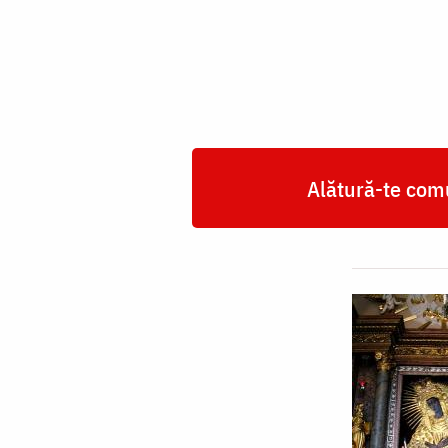
Domnului
„Ostrobramsk
-
Vilnius”
Alătură-te comu