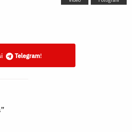
și
Telegram
!
s”