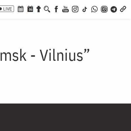
LIVE
06
msk - Vilnius”