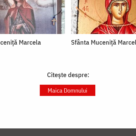
ceniță Marcela
Sfânta Muceniță Marce
Citește despre:
Maica Domnului