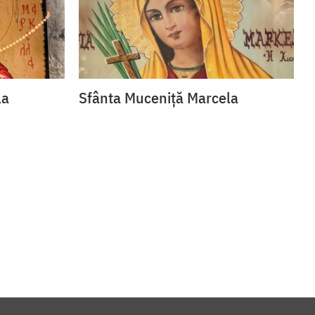
la
Sfânta Muceniță Marcela