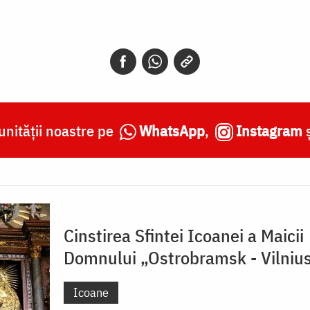
nității noastre pe
WhatsApp
,
Instagram
Cinstirea Sfintei Icoanei a Maicii
Domnului „Ostrobramsk - Vilniu
Icoane