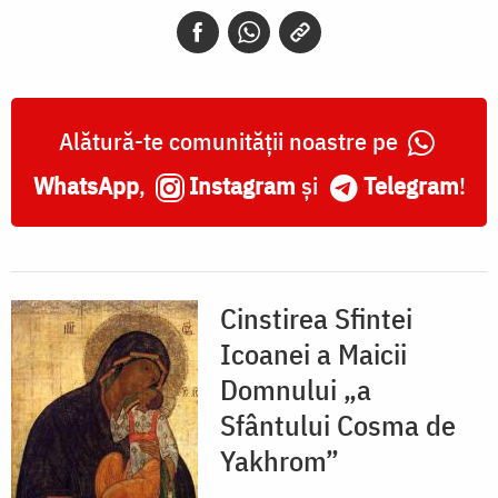
„a
Sfântului
Cosma
de
Alătură-te comunității noastre pe
Yakhrom”
WhatsApp
,
Instagram
și
Telegram
!
Cinstirea Sfintei
Icoanei a Maicii
Domnului „a
Sfântului Cosma de
Yakhrom”