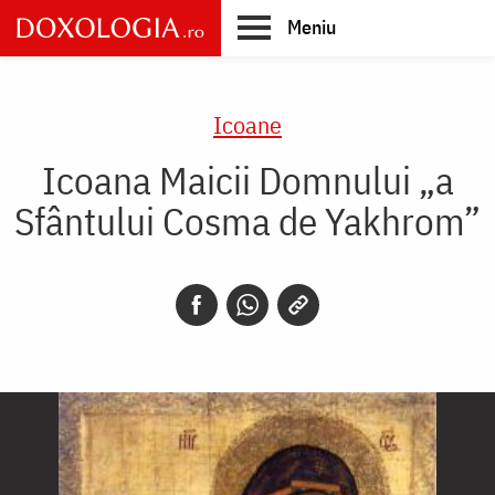
Skip
Meniu
to
main
Main
content
navigation
Icoane
Icoana Maicii Domnului „a
Sfântului Cosma de Yakhrom”