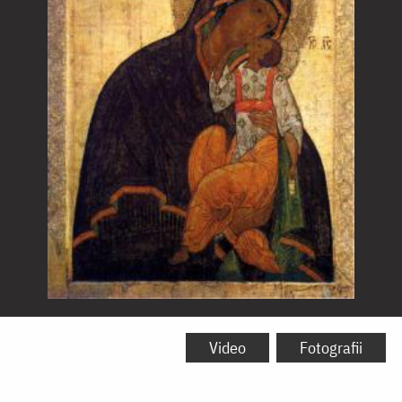
Icoana
Maicii
Video
Fotografii
Domnului