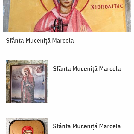
Sfânta Muceniță Marcela
Sfânta Muceniță Marcela
Sfânta Muceniță Marcela