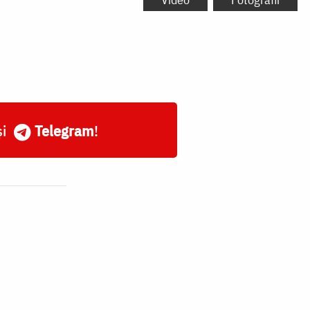
și
Telegram
!