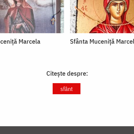
ceniță Marcela
Sfânta Muceniță Marce
Citește despre:
sfânt