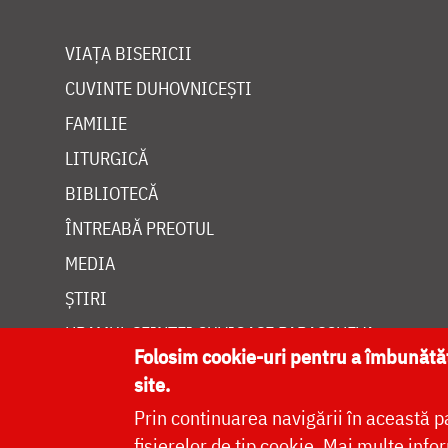
VIAȚA BISERICII
CUVINTE DUHOVNICEȘTI
FAMILIE
LITURGICĂ
BIBLIOTECĂ
ÎNTREABĂ PREOTUL
MEDIA
ȘTIRI
HRAMUL SFINTEI CUVIOASE PARASCHEVA
Folosim cookie-uri pentru a îmbunăt
site.
Prin continuarea navigării în această p
fișierelor de tip cookie.
Mai multe infor