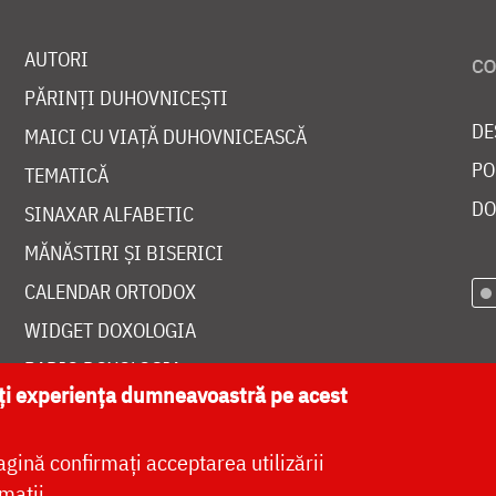
AUTORI
PĂRINȚI DUHOVNICEȘTI
DE
MAICI CU VIAȚĂ DUHOVNICEASCĂ
PO
TEMATICĂ
DO
SINAXAR ALFABETIC
MĂNĂSTIRI ȘI BISERICI
CALENDAR ORTODOX
WIDGET DOXOLOGIA
RADIO DOXOLOGIA
ăți experiența dumneavoastră pe acest
agină confirmați acceptarea utilizării
mații