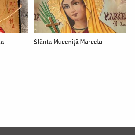
la
Sfânta Muceniță Marcela