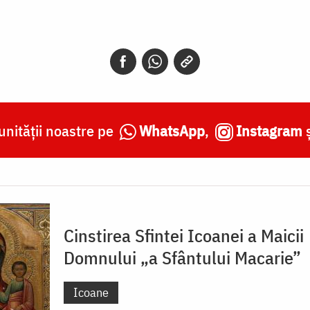
nității noastre pe
WhatsApp
,
Instagram
Cinstirea Sfintei Icoanei a Maicii
Domnului „a Sfântului Macarie”
Icoane