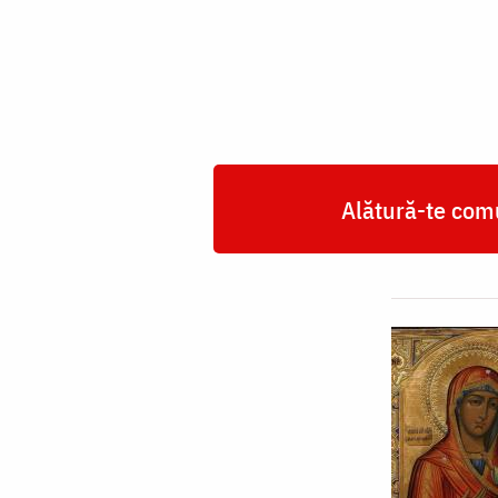
Maicii
Domnului
"a
sfântului
Macarie"
Alătură-te comu