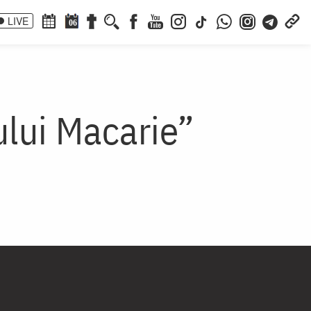
LIVE
06
ului Macarie”