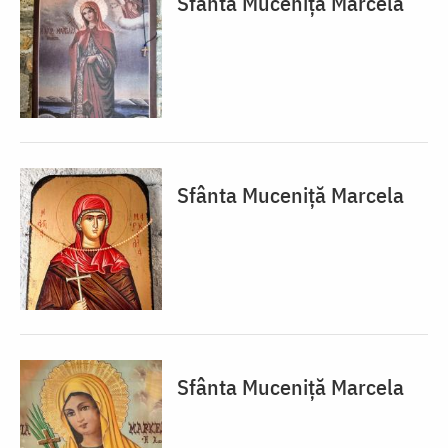
Sfânta Muceniță Marcela
Sfânta Muceniță Marcela
Sfânta Muceniță Marcela