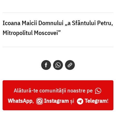
Domnului
„a
Sfântului
Icoana Maicii Domnului „a Sfântului Petru,
Petru,
Mitropolitul Moscovei”
Mitropolitul
Moscovei”
Alătură-te comunității noastre pe
WhatsApp
,
Instagram
și
Telegram
!