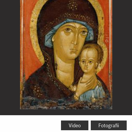
Icoana
Maicii
Video
Fotografii