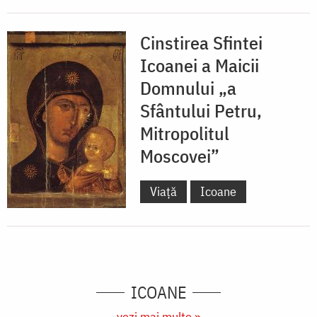
Cinstirea Sfintei
Icoanei a Maicii
Domnului „a
Sfântului Petru,
Mitropolitul
Moscovei”
Viață
Icoane
ICOANE
vezi mai multe »