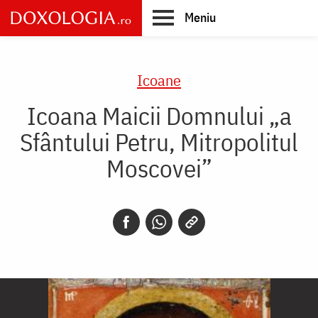
Skip
Meniu
to
main
Main
content
navigation
Icoane
Icoana Maicii Domnului „a
Sfântului Petru, Mitropolitul
Moscovei”