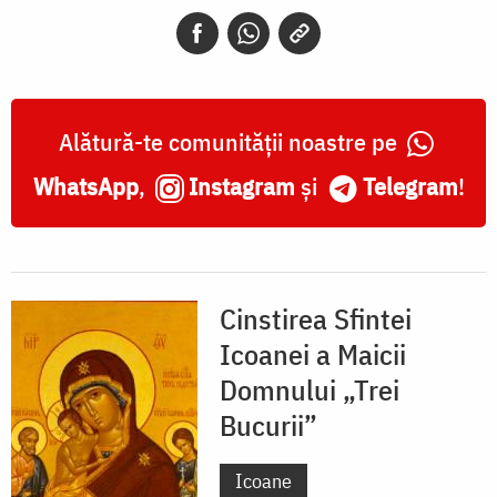
„Trei
Bucurii”
Alătură-te comunității noastre pe
WhatsApp
,
Instagram
și
Telegram
!
Cinstirea Sfintei
Icoanei a Maicii
Domnului „Trei
Bucurii”
Icoane