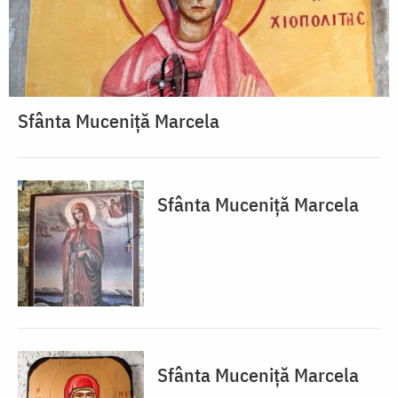
Sfânta Muceniță Marcela
Sfânta Muceniță Marcela
Sfânta Muceniță Marcela