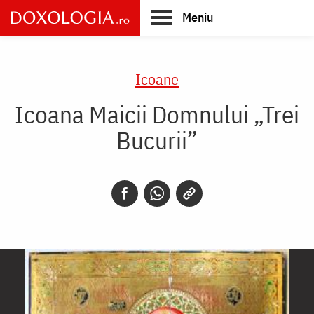
Skip
Meniu
to
main
Main
content
navigation
Icoane
Icoana Maicii Domnului „Trei
Bucurii”