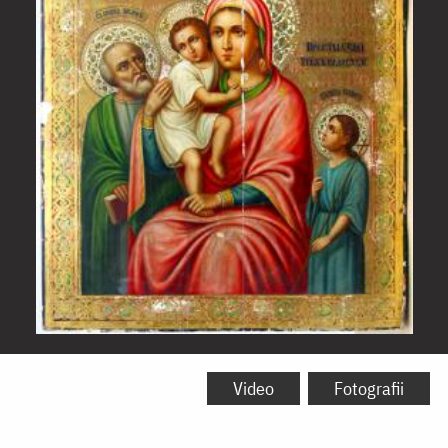
Icoana
Maicii
Video
Fotografii
Domnului