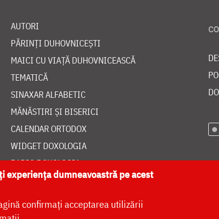
AUTORI
PĂRINȚI DUHOVNICEȘTI
DE
MAICI CU VIAȚĂ DUHOVNICEASCĂ
PO
TEMATICĂ
DO
SINAXAR ALFABETIC
MĂNĂSTIRI ȘI BISERICI
CALENDAR ORTODOX
WIDGET DOXOLOGIA
RADIO DOXOLOGIA
ăți experiența dumneavoastră pe acest
agină confirmați acceptarea utilizării
mații