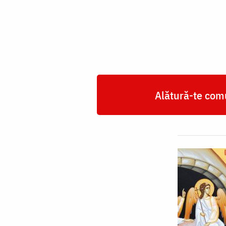
Învierea
Mântuitorului
femeilor
mironosițe
Alătură-te comu