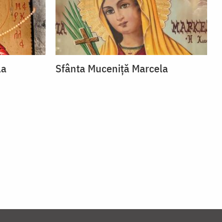
la
Sfânta Muceniță Marcela