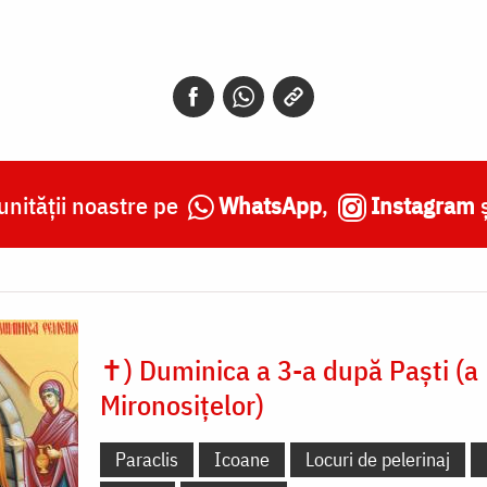
nității noastre pe
WhatsApp
,
Instagram
✝) Duminica a 3-a după Paști (a
Mironosițelor)
Paraclis
Icoane
Locuri de pelerinaj