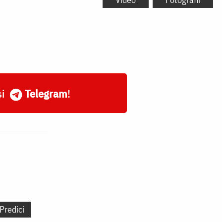
și
Telegram
!
Predici