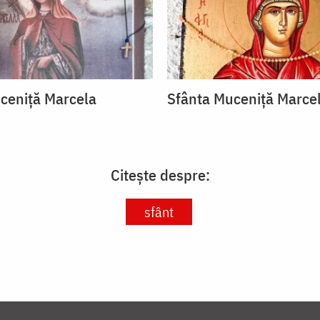
ceniță Marcela
Sfânta Muceniță Marce
Citește despre:
sfânt