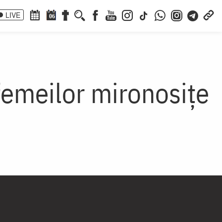
LIVE
06
femeilor mironosițe