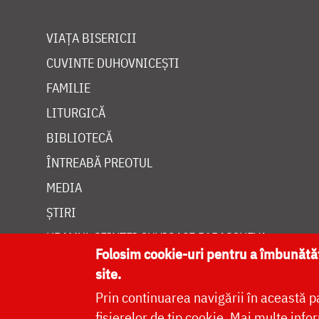
VIAȚA BISERICII
CUVINTE DUHOVNICEȘTI
FAMILIE
LITURGICĂ
BIBLIOTECĂ
ÎNTREABĂ PREOTUL
MEDIA
ȘTIRI
HRAMUL SFINTEI CUVIOASE PARASCHEVA
Folosim cookie-uri pentru a îmbunăt
site.
Prin continuarea navigării în această p
fișierelor de tip cookie.
Mai multe infor