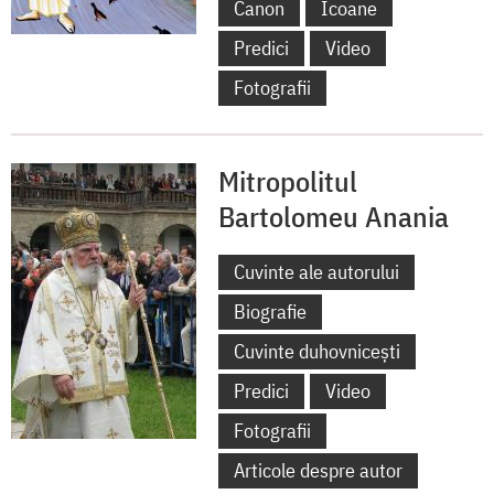
Canon
Icoane
Predici
Video
Fotografii
Mitropolitul
Bartolomeu Anania
Cuvinte ale autorului
Biografie
Cuvinte duhovnicești
Predici
Video
Fotografii
Articole despre autor