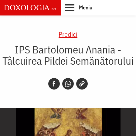
Skip
Meniu
to
main
Main
content
navigation
Predici
IPS Bartolomeu Anania -
Tâlcuirea Pildei Semănătorului