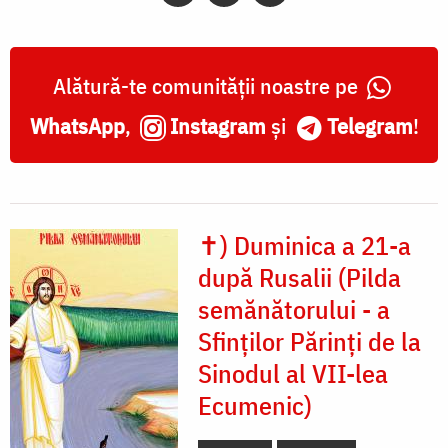
Alătură-te comunității noastre pe
WhatsApp
,
Instagram
și
Telegram
!
✝) Duminica a 21-a
după Rusalii (Pilda
semănătorului - a
Sfinților Părinți de la
Sinodul al VII-lea
Ecumenic)