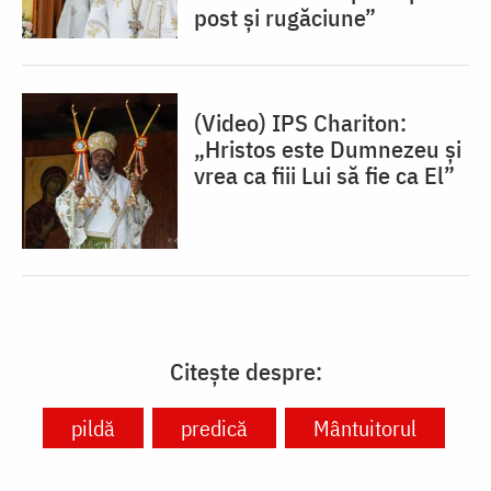
post și rugăciune”
(Video) IPS Chariton:
„Hristos este Dumnezeu și
vrea ca fiii Lui să fie ca El”
Citește despre:
pildă
predică
Mântuitorul