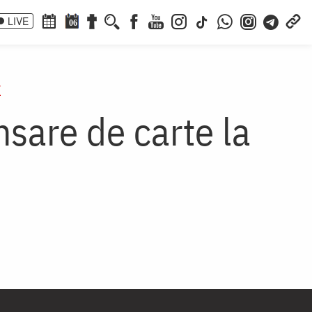
LIVE
06
r
nsare de carte la