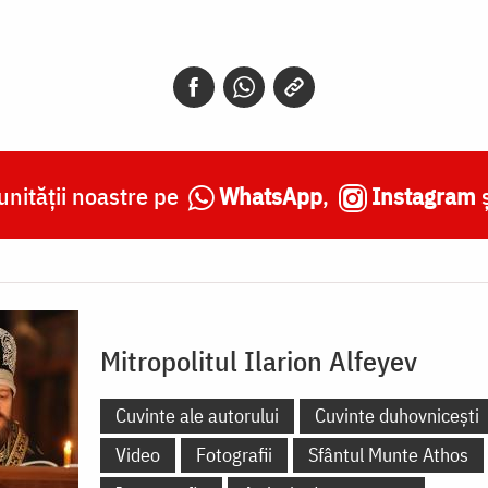
nității noastre pe
WhatsApp
,
Instagram
Mitropolitul Ilarion Alfeyev
Cuvinte ale autorului
Cuvinte duhovnicești
Video
Fotografii
Sfântul Munte Athos