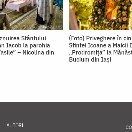
znuirea Sfântului
(Foto) Priveghere în ci
an Iacob la parohia
Sfintei Icoane a Maicii
asile” – Nicolina din
„Prodromița” la Mănăst
Bucium din Iași
AUTORI