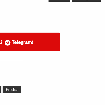
și
Telegram
!
Predici