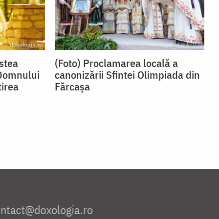
nstea
(Foto) Proclamarea locală a
 Domnului
canonizării Sfintei Olimpiada din
irea
Fărcașa