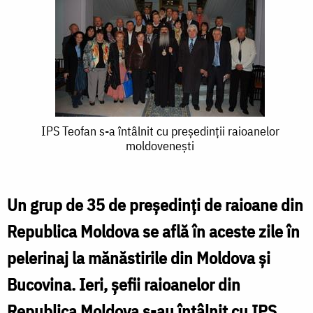
IPS
IPS Teofan s-a întâlnit cu președinții raioanelor
moldovenești
Teofan
s-
a
Un grup de 35 de președinți de raioane din
întâlnit
Republica Moldova se află în aceste zile în
cu
pelerinaj la mănăstirile din Moldova și
președinții
Bucovina. Ieri, șefii raioanelor din
raioanelor
Republica Moldova s-au întâlnit cu IPS