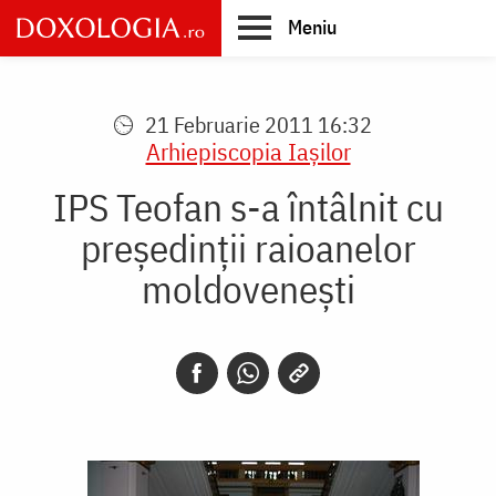
Skip
Meniu
to
main
Main
content
navigation
21 Februarie 2011 16:32
Arhiepiscopia Iaşilor
IPS Teofan s-a întâlnit cu
președinții raioanelor
moldovenești