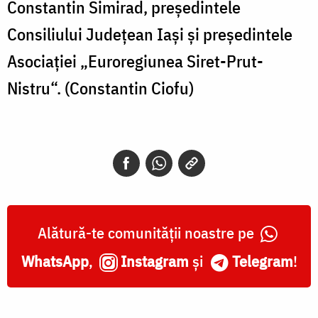
Constantin Simirad, președintele
Consiliului Județean Iași și președintele
Asociației „Euroregiunea Siret-Prut-
Nistru“. (Constantin Ciofu)
Alătură-te comunității noastre pe
WhatsApp
,
Instagram
și
Telegram
!