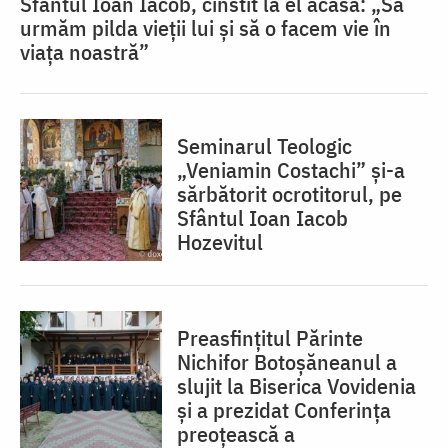
Sfântul Ioan Iacob, cinstit la el acasă: „Să
urmăm pilda vieții lui și să o facem vie în
viața noastră”
Seminarul Teologic
„Veniamin Costachi” și-a
sărbătorit ocrotitorul, pe
Sfântul Ioan Iacob
Hozevitul
Preasfințitul Părinte
Nichifor Botoșăneanul a
slujit la Biserica Vovidenia
și a prezidat Conferința
preoțească a