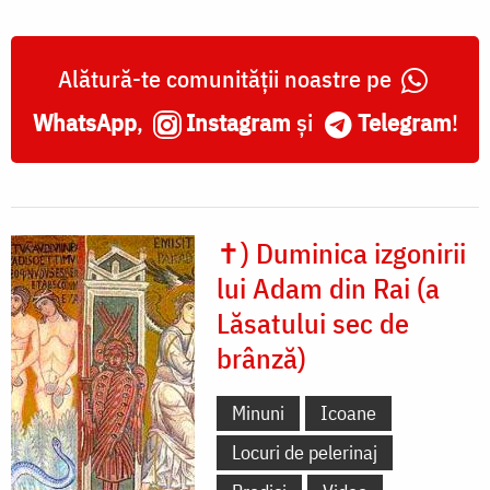
Alătură-te comunității noastre pe
WhatsApp
,
Instagram
și
Telegram
!
✝) Duminica izgonirii
lui Adam din Rai (a
Lăsatului sec de
brânză)
Minuni
Icoane
Locuri de pelerinaj