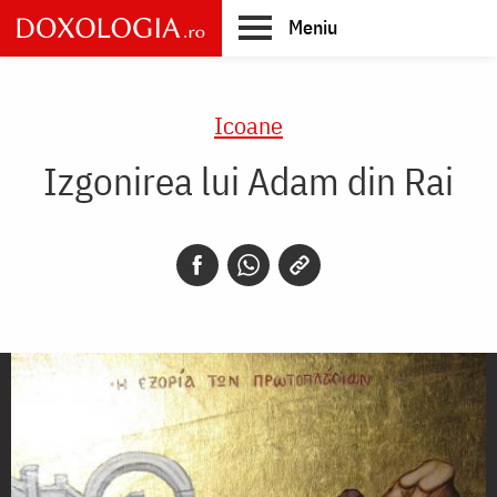
Skip
Meniu
to
main
Main
content
navigation
Icoane
Izgonirea lui Adam din Rai