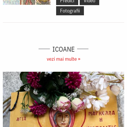
Predici
Video
Fotografii
ICOANE
vezi mai multe »