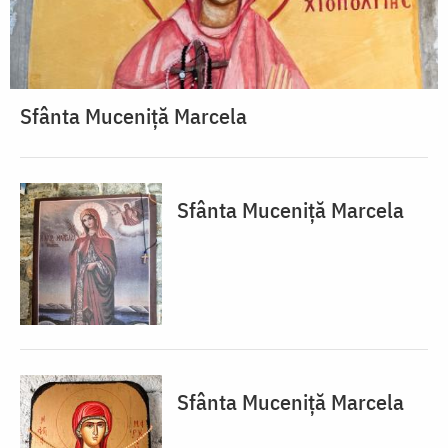
Sfânta Muceniță Marcela
Sfânta Muceniță Marcela
Sfânta Muceniță Marcela