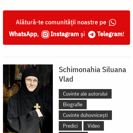
Alătură-te comunității noastre pe
WhatsApp
,
Instagram
și
Telegram
!
Schimonahia Siluana
Vlad
Cuvinte ale autorului
Biografie
Cuvinte duhovnicești
Predici
Video