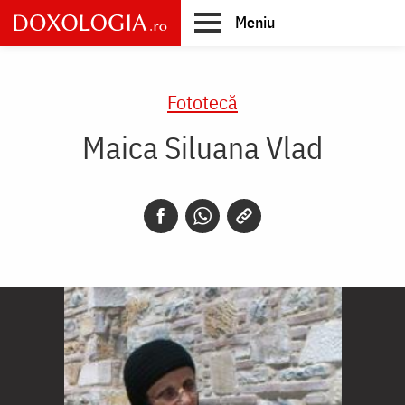
Skip
Meniu
to
main
Main
content
navigation
Fototecă
Maica Siluana Vlad