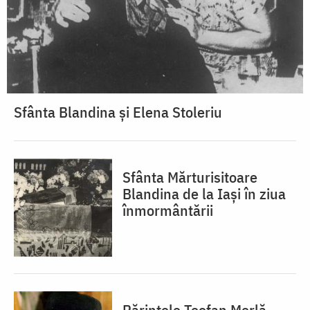
Sfânta Blandina și Elena Stoleriu
Sfânta Mărturisitoare
Blandina de la Iași în ziua
înmormântării
Părintele Teofan Merlă