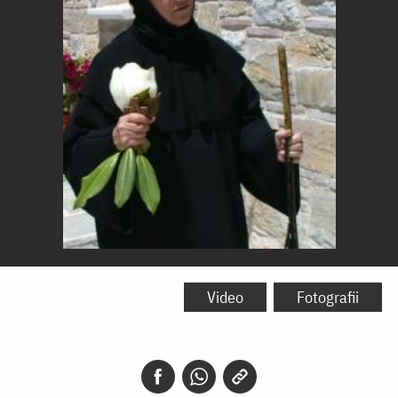
Maica
Siluana
Video
Fotografii
Vlad