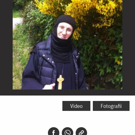
Maica
Siluana
Video
Fotografii
Vlad