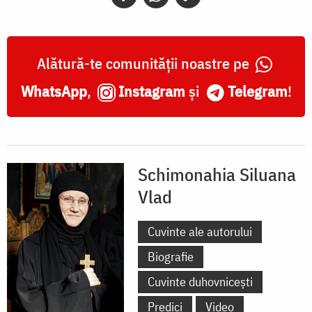
Alătură-te comunității noastre pe
WhatsApp
,
Instagram
și
Telegram
!
Schimonahia Siluana
Vlad
Cuvinte ale autorului
Biografie
Cuvinte duhovnicești
Predici
Video