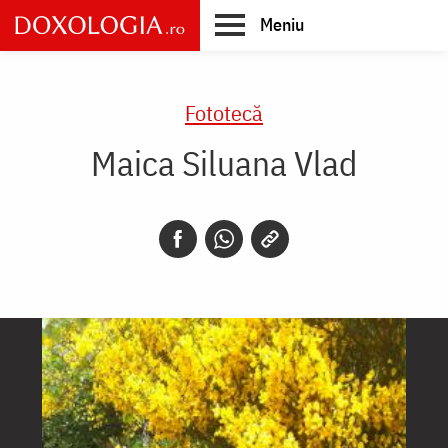
Skip
Meniu
to
main
Main
content
navigation
Fototecă
Maica Siluana Vlad