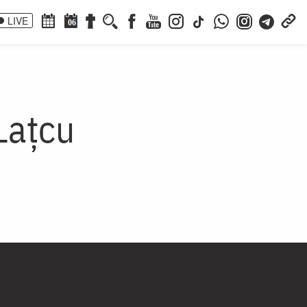
LIVE
06
Lațcu