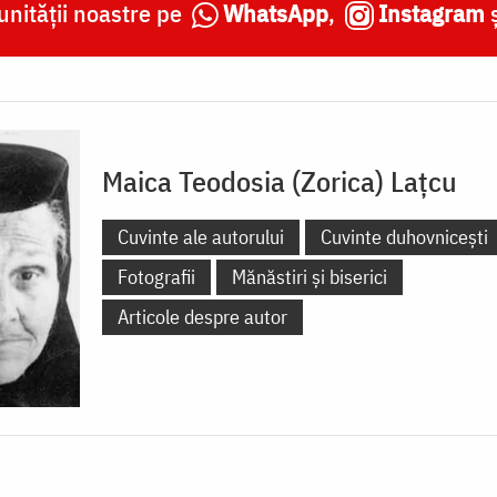
nității noastre pe
WhatsApp
,
Instagram
Maica Teodosia (Zorica) Lațcu
Cuvinte ale autorului
Cuvinte duhovnicești
Fotografii
Mănăstiri și biserici
Articole despre autor