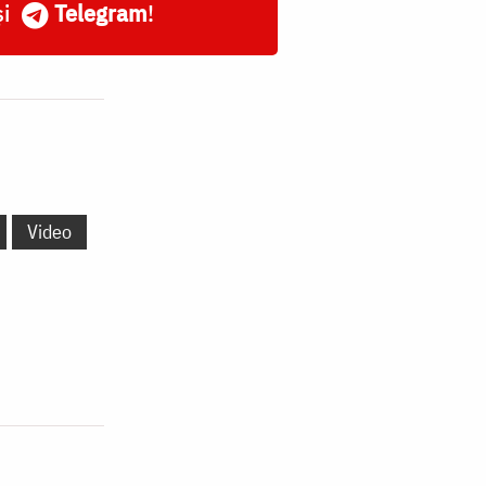
și
Telegram
!
Video