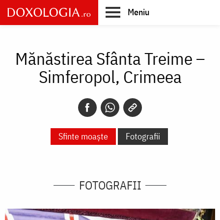
Skip
Meniu
to
main
Main
content
navigation
Mănăstirea Sfânta Treime –
Simferopol, Crimeea
Sfinte moaște
Fotografii
FOTOGRAFII