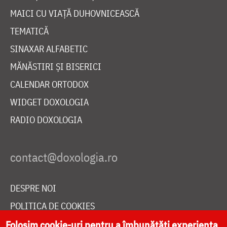
MAICI CU VIAȚĂ DUHOVNICEASCĂ
TEMATICĂ
SINAXAR ALFABETIC
MĂNĂSTIRI ȘI BISERICI
CALENDAR ORTODOX
WIDGET DOXOLOGIA
RADIO DOXOLOGIA
DESPRE NOI
POLITICA DE COOKIES
DONEAZĂ ONLINE PENTRU CATEDRALA NAȚIONALĂ
Folosim cookie-uri pentru a îmbunătăți experiența