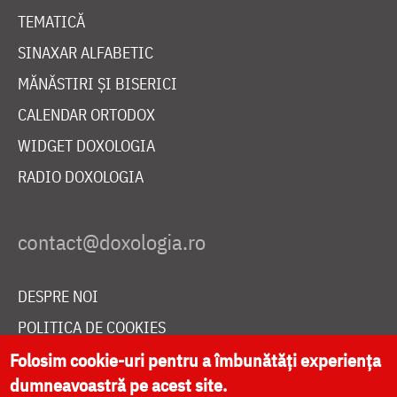
TEMATICĂ
SINAXAR ALFABETIC
MĂNĂSTIRI ȘI BISERICI
CALENDAR ORTODOX
WIDGET DOXOLOGIA
RADIO DOXOLOGIA
DESPRE NOI
POLITICA DE COOKIES
DONEAZĂ ONLINE PENTRU CATEDRALA NAȚIONALĂ
Folosim cookie-uri pentru a îmbunătăți experiența
dumneavoastră pe acest site.