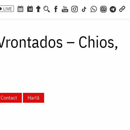
LIVE
08
 Vrontados – Chios,
Contact
Hartă