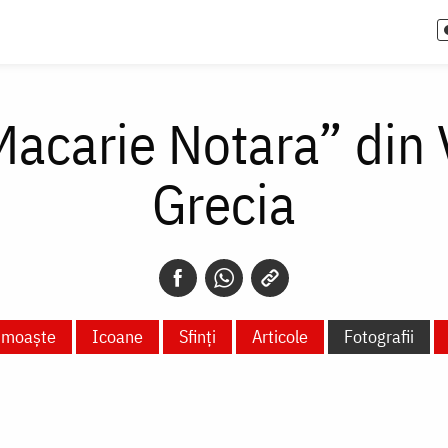
Macarie Notara” din
Grecia
e moaște
Icoane
Sfinți
Articole
Fotografii