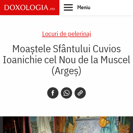
Skip
Meniu
to
main
Main
content
navigation
Locuri de pelerinaj
Moaștele Sfântului Cuvios
Ioanichie cel Nou de la Muscel
(Argeș)