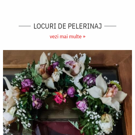
orașul
Câmpulung
Muscel,
LOCURI DE PELERINAJ
județul
vezi mai multe »
Argeș