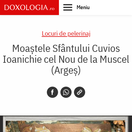
Skip
Meniu
to
main
Main
content
navigation
Locuri de pelerinaj
Moaștele Sfântului Cuvios
Ioanichie cel Nou de la Muscel
(Argeș)