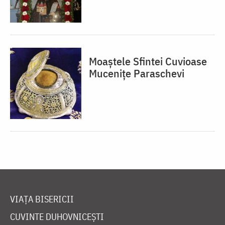
Moaștele Sfintei Cuvioase
Mucenițe Paraschevi
VIAȚA BISERICII
CUVINTE DUHOVNICEȘTI