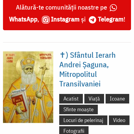
Transilvaniei
Alătură-te comunității noastre pe
WhatsApp
,
Instagram
și
Telegram
!
✝) Sfântul Ierarh
Andrei Șaguna,
Mitropolitul
Transilvaniei
Acatist
Viață
Icoane
Sfinte moaște
Locuri de pelerinaj
Video
Fotografii