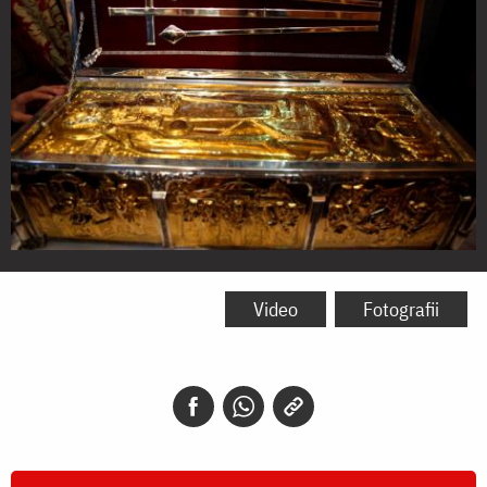
Moaștele
Sfântului
Video
Fotografii
Ierarh
Andrei
Șaguna,
Mitropolitul