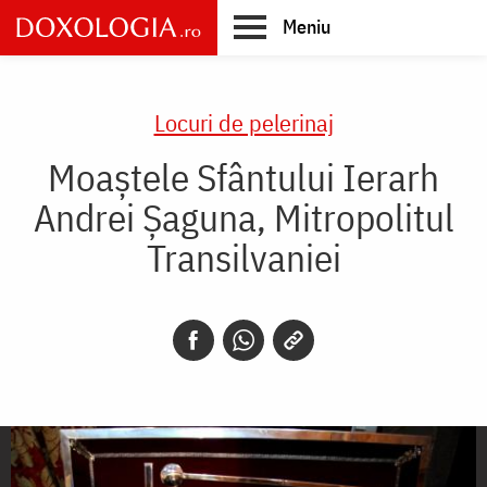
Skip
Meniu
to
main
Main
content
navigation
Locuri de pelerinaj
Moaștele Sfântului Ierarh
Andrei Șaguna, Mitropolitul
Transilvaniei