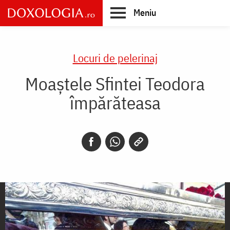
Skip
Meniu
to
main
Main
content
navigation
Locuri de pelerinaj
Moaştele Sfintei Teodora
împărăteasa