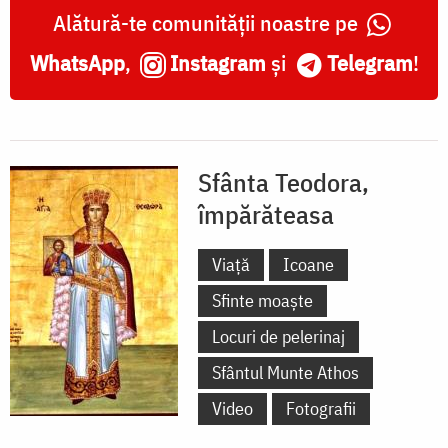
Alătură-te comunității noastre pe
WhatsApp
,
Instagram
și
Telegram
!
Sfânta Teodora,
împărăteasa
Viață
Icoane
Sfinte moaște
Locuri de pelerinaj
Sfântul Munte Athos
Video
Fotografii