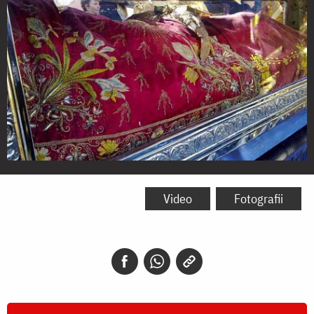
Sursa:
http://apantaortodoxias.blogspot.ro/2011/03/b
Video
Fotografii
post_1474.html