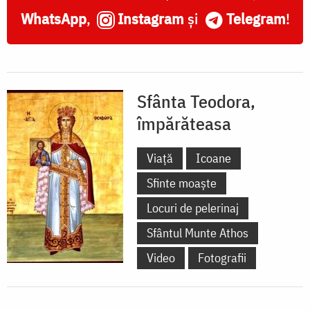
WhatsApp
,
Instagram
și
Telegram
!
Sfânta Teodora,
împărăteasa
Viață
Icoane
Sfinte moaște
Locuri de pelerinaj
Sfântul Munte Athos
Video
Fotografii