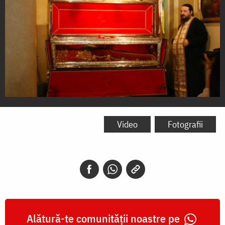
Moaștele
Sfintei
Video
Fotografii
Teodora,
împărăteasa
Alătură-te comunității noastre pe