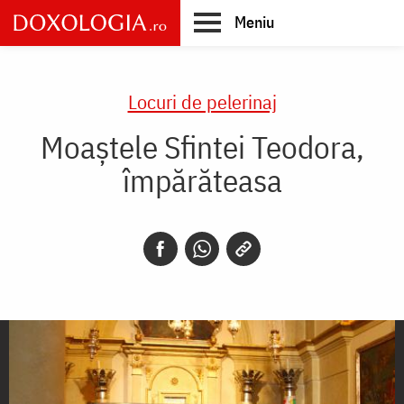
Skip
Meniu
to
main
Main
content
navigation
Locuri de pelerinaj
Moaștele Sfintei Teodora,
împărăteasa