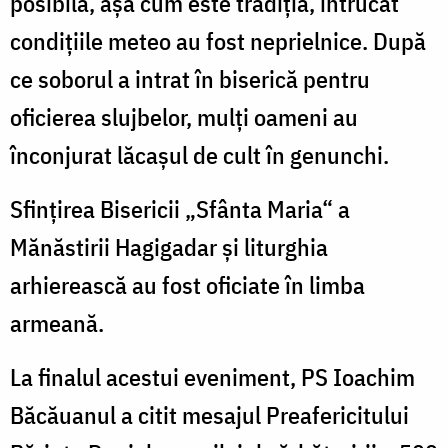
posibilă, aşa cum este tradiţia, întrucât
condiţiile meteo au fost neprielnice. După
ce soborul a intrat în biserică pentru
oficierea slujbelor, mulţi oameni au
înconjurat lăcaşul de cult în genunchi.
Sfinţirea Bisericii „Sfânta Maria“ a
Mănăstirii Hagigadar şi liturghia
arhierească au fost oficiate în limba
armeană.
La finalul acestui eveniment, PS Ioachim
Băcăuanul a citit mesajul Preafericitului