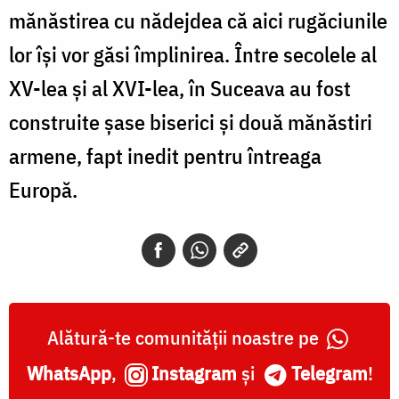
mănăstirea cu nădejdea că aici rugăciunile
lor îşi vor găsi împlinirea. Între secolele al
XV-lea şi al XVI-lea, în Suceava au fost
construite şase biserici şi două mănăstiri
armene, fapt inedit pentru întreaga
Europă.
Alătură-te comunității noastre pe
WhatsApp
,
Instagram
și
Telegram
!