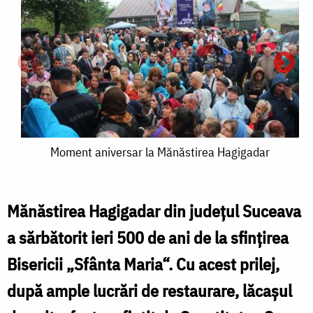
Moment
Moment aniversar la Mănăstirea Hagigadar
aniversar
la
Mănăstirea Hagigadar din judeţul Suceava
Mănăstirea
a sărbătorit ieri 500 de ani de la sfinţirea
Hagigadar
Bisericii „Sfânta Maria“. Cu acest prilej,
a
după ample lucrări de restaurare, lăcaşul
l