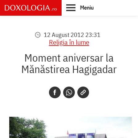
Skip
Meniu
to
main
Main
content
navigation
12 August 2012 23:31
Religia în lume
Moment aniversar la
Mănăstirea Hagigadar