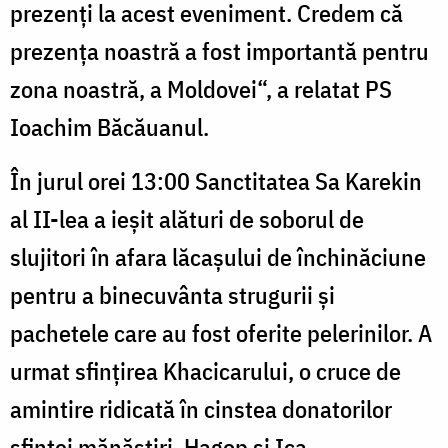
prezenţi la acest eveniment. Credem că
prezenţa noastră a fost importantă pentru
zona noastră, a Moldovei“, a relatat PS
Ioachim Băcăuanul.
În jurul orei 13:00 Sanctitatea Sa Karekin
al II-lea a ieşit alături de soborul de
slujitori în afara lăcaşului de închinăciune
pentru a binecuvânta strugurii şi
pachetele care au fost oferite pelerinilor. A
urmat sfinţirea Khacicarului, o cruce de
amintire ridicată în cinstea donatorilor
sfintei mănăstiri, Hagop şi Ica