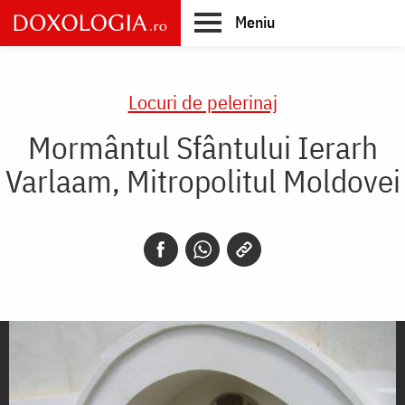
Skip
Meniu
to
main
Main
content
navigation
Locuri de pelerinaj
Mormântul Sfântului Ierarh
Varlaam, Mitropolitul Moldovei