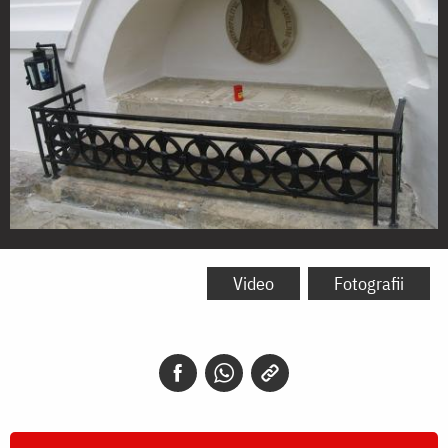
Mormântul
Sfântului
Video
Fotografii
Ierarh
Varlaam,
Mitropolitul
Moldovei