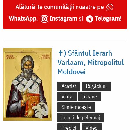
-
Alătură-te comunității noastre pe
Mănăstirea
WhatsApp
,
Instagram
și
Telegram
!
Secu
✝) Sfântul Ierarh
Varlaam, Mitropolitul
Moldovei
Acatist
Rugăciuni
Viață
Icoane
Sfinte moaște
Locuri de pelerinaj
Predici
Video