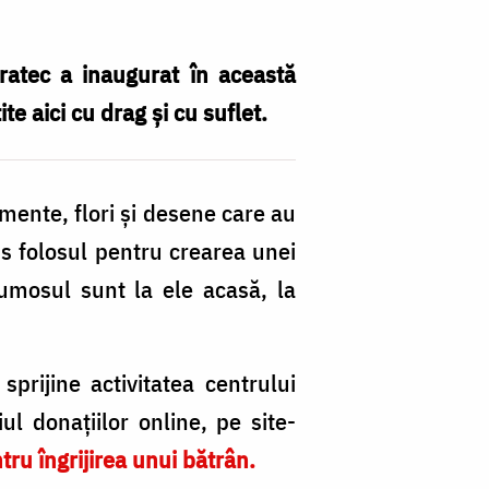
sa
d
ratec a inaugurat în această
m
e aici cu drag și cu suflet.
p
bu
namente, flori și desene care au
d
s folosul pentru crearea unei
la
rumosul sunt la ele acasă, la
V
prijine activitatea centrului
ul donațiilor online, pe site-
u îngrijirea unui bătrân.