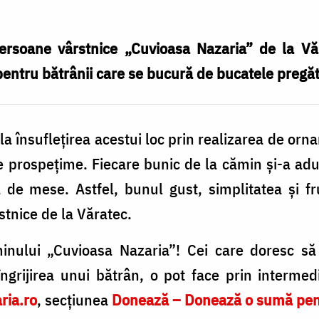
persoane vârstnice „Cuvioasa Nazaria” de la Vă
ntru bătrânii care se bucură de bucatele pregătit
i la însuflețirea acestui loc prin realizarea de or
e prospețime. Fiecare bunic de la cămin și-a adu
 de mese. Astfel, bunul gust, simplitatea și f
tnice de la Văratec.
inului „Cuvioasa Nazaria”! Cei care doresc să s
îngrijirea unui bătrân, o pot face prin intermedi
ria.ro
, secțiunea
Donează – Donează o sumă pentr