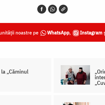
nității noastre pe
WhatsApp
,
Instagram
 la „Căminul
„Ori
inte
„Cuv