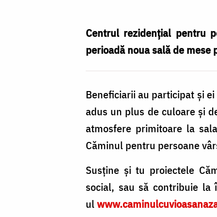
locul:
o
Centrul rezidențial pentru 
nouă
perioadă noua sală de mese pe
sală
de
Beneficiarii au participat și e
mese
adus un plus de culoare și d
pentru
atmosfere primitoare la sala
bunicii
Căminul pentru persoane vârs
de
la
Susține și tu proiectele Căm
Văratec
social, sau să contribuie la 
ul
www.caminulcuvioasanaza