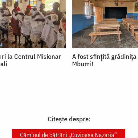
ri la Centrul Misionar
A fost sfințită grădinița
ali
Mbumi!
Citește despre:
Căminul de bătrâni „Cuvioasa Nazaria”