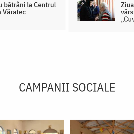
u bătrâni la Centrul
Ziua
a Văratec
vârs
„Cuv
CAMPANII SOCIALE