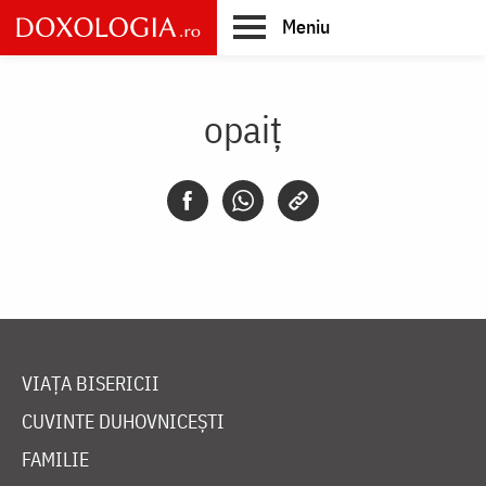
Skip
Meniu
to
main
Main
content
navigation
opaiț
VIAȚA BISERICII
CUVINTE DUHOVNICEȘTI
FAMILIE