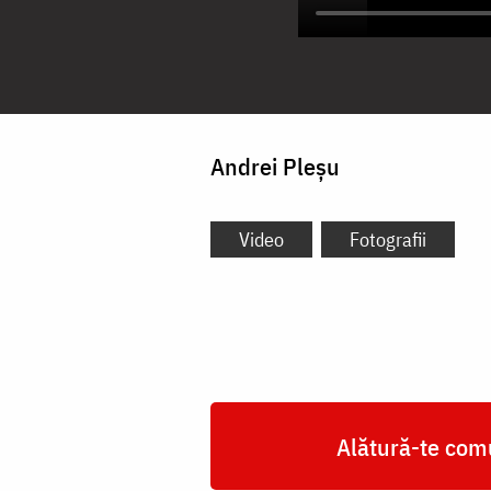
Andrei Pleșu
Video
Fotografii
Alătură-te comu