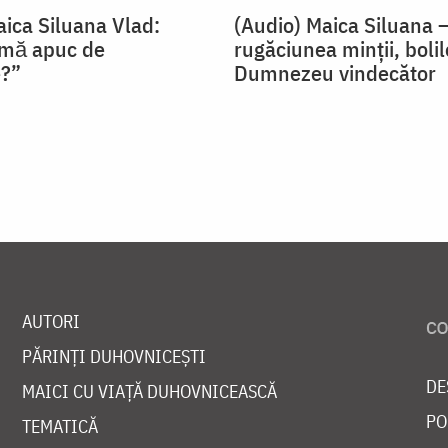
aica Siluana Vlad:
(Audio) Maica Siluana 
 mă apuc de
rugăciunea minții, bolil
e?”
Dumnezeu vindecător
AUTORI
PĂRINȚI DUHOVNICEȘTI
DE
MAICI CU VIAȚĂ DUHOVNICEASCĂ
PO
TEMATICĂ