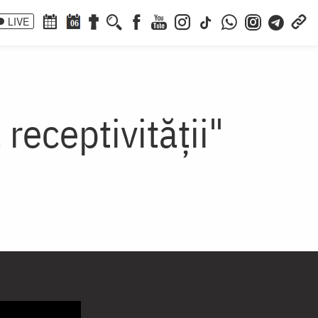
LIVE
06
 receptivităţii"