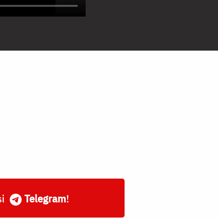
și
Telegram
!