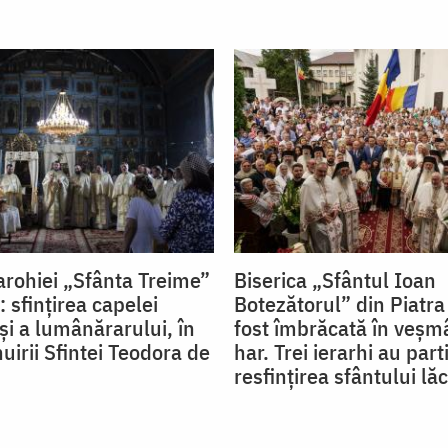
rohiei „Sfânta Treime”
Biserica „Sfântul Ioan
: sfințirea capelei
Botezătorul” din Piatr
și a lumânărarului, în
fost îmbrăcată în veșm
uirii Sfintei Teodora de
har. Trei ierarhi au part
resfințirea sfântului lă