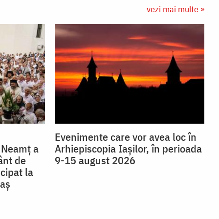
vezi mai multe »
Evenimente care vor avea loc în
a Neamț a
Arhiepiscopia Iaşilor, în perioada
ânt de
9-15 august 2026
icipat la
caș