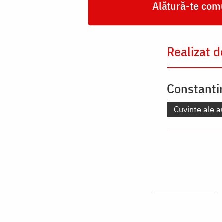
Alătură-te comu
Realizat d
Constanti
Cuvinte ale a