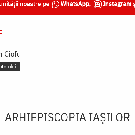
nității noastre pe
WhatsApp
,
Instagram
e
n Ciofu
utorului
ARHIEPISCOPIA IAŞILOR