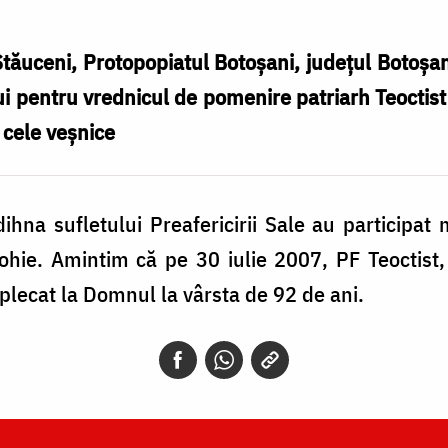
Stăuceni, Protopopiatul Botoşani, judeţul Botoşan
i pentru vrednicul de pomenire patriarh Teoctist 
 cele veşnice
ihna sufletului Preafericirii Sale au participat
hie. Amintim că pe 30 iulie 2007, PF Teoctist, 
plecat la Domnul la vârsta de 92 de ani.