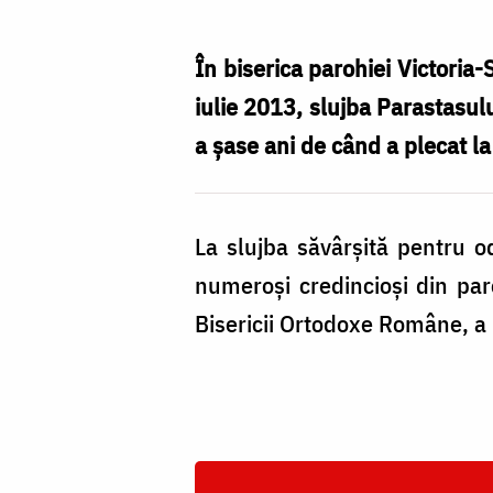
patriarhul
Teoctist
În biserica parohiei Victoria-
în
iulie 2013, slujba Parastasulu
parohia
a şase ani de când a plecat la
Victoria
La slujba săvârşită pentru od
numeroşi credincioşi din paro
Bisericii Ortodoxe Române, a 