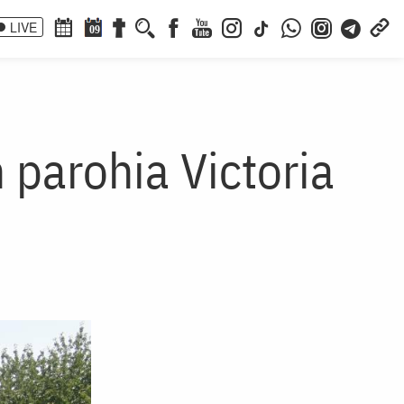
LIVE
09
n parohia Victoria