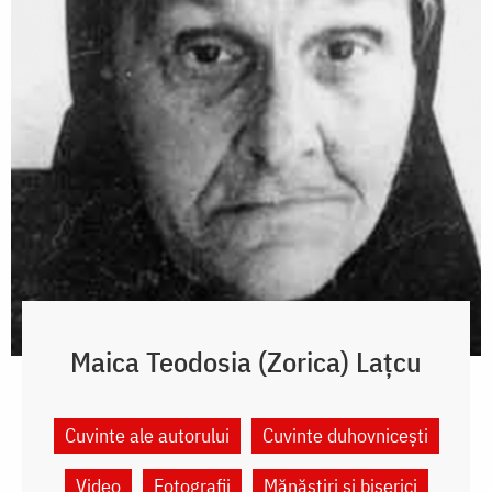
Maica Teodosia (Zorica) Lațcu
Cuvinte ale autorului
Cuvinte duhovnicești
Video
Fotografii
Mănăstiri și biserici