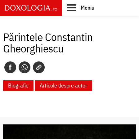
Skip
Meniu
to
main
Main
content
navigation
Părintele Constantin
Gheorghiescu
Biografie
Articole despre autor