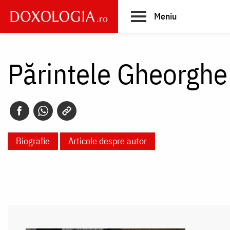
Skip
Meniu
to
main
Main
content
navigation
Părintele Gheorghe
Biografie
Articole despre autor