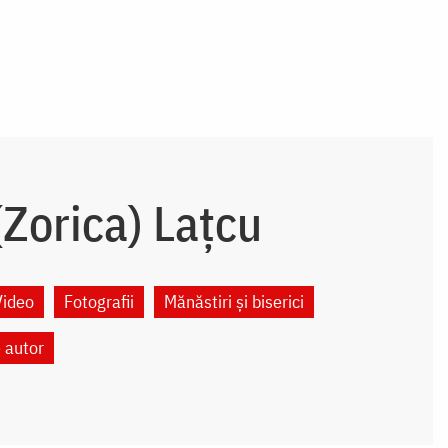
Zorica) Lațcu
Video
Fotografii
Mănăstiri și biserici
e autor