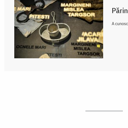
Părin
A cunosc