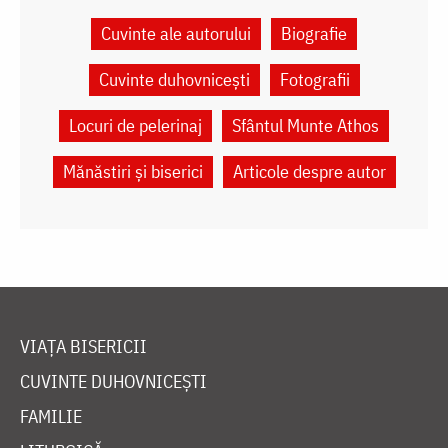
Cuvinte ale autorului
Biografie
Cuvinte duhovnicești
Fotografii
Locuri de pelerinaj
Sfântul Munte Athos
Mănăstiri și biserici
Articole despre autor
VIAȚA BISERICII
CUVINTE DUHOVNICEȘTI
FAMILIE