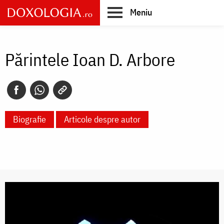
Skip
Meniu
to
main
Main
content
navigation
Părintele Ioan D. Arbore
Biografie
Articole despre autor